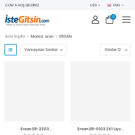
N.COM 'A HOŞ GELDINIZ..
USD
ENG
0
>
>
Ana Sayfa
Marka: ürün
ERSAN
Ersan ER-2203
Ersan ER-0103 2X1 Liycy
2×0.22mm Stereo
Cu 100 metre Sinyal