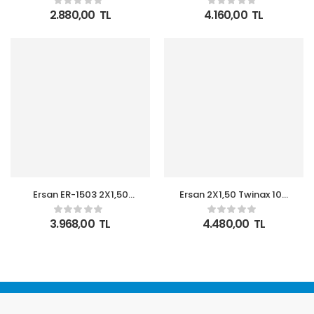
Mikrofon Kablosu
Kontol Kablo
2.880,00
TL
4.160,00
TL
100metre CU
Ersan ER-1503 2X1,50
Ersan 2X1,50 Twinax 100
Liycy Cu 100 metre
metre Sinyal Kontol
Sinyal Kontrol Kablo
Kablo
3.968,00
TL
4.480,00
TL