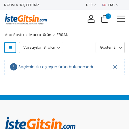
IN.COM 'A HOŞ GELDINIZ..
USD
ENG
0
>
>
Ana Sayfa
Marka: ürün
ERSAN
Seçiminizle eşleşen ürün bulunamadı.