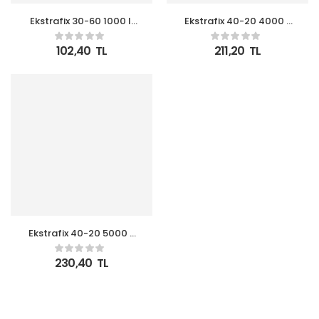
Ekstrafix 30-60 1000 li
Ekstrafix 40-20 4000 li
Eco Termal Etiket 40 lık
Eco Termal Etiket
Kuka
Yanyana 4 lü (Bitişik)
102,40
TL
211,20
TL
40 lık Kuka
Ekstrafix 40-20 5000 li
Eco Termal Etiket
Yanyana 5 li (Bitişik) 40
230,40
TL
lık Kuka