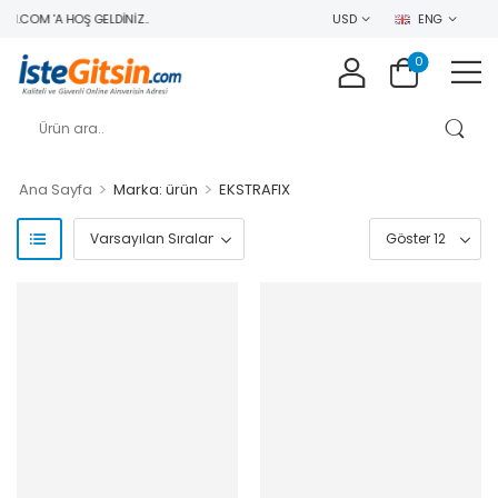
N.COM 'A HOŞ GELDINIZ..
USD
ENG
0
>
>
Ana Sayfa
Marka: ürün
EKSTRAFIX