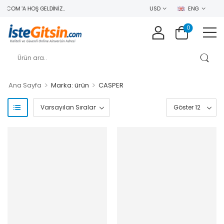
.COM 'A HOŞ GELDINIZ..
USD
ENG
0
>
>
Ana Sayfa
Marka: ürün
CASPER