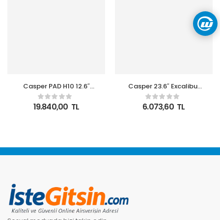
Casper PAD H10 12.6″
Casper 23.6″ Excalibur
OLED Tablet 8GB RAM
M.E236FVC-D 200HZ
256GB + Casper H10
1MS 350NIT Fast VA
19.840,00
TL
6.073,60
TL
Tablet Kılıfı + Prestige
Curved HDR10 Oyuncu
Kalem
Monitörü