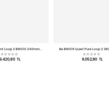
lent Loop 2 BW010 240mm
Be BW019 Quiet Pure Loop 2 360mm ARGB
mci Sıvı Soğutucu
İntel-Amd İşlemci Sıvı So
9.420,80
TL
9.052,80
TL