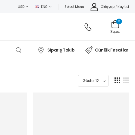
Select Menu
Giriş yap
/
Kayıt ol
USD
ENG
0
Sepet
Sipariş Takibi
Günlük Fırsatlar