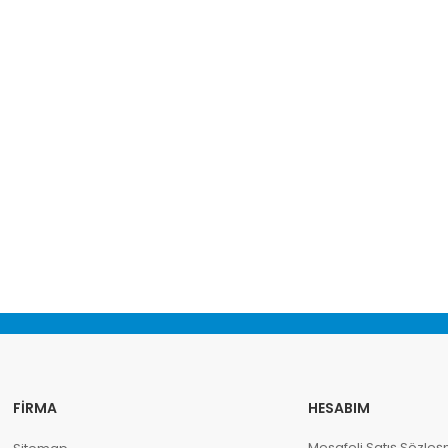
FIRMA
HESABIM
Mesafeli Satış Sözleş