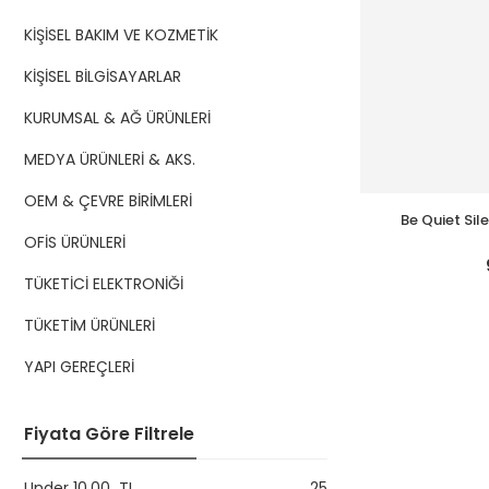
KİŞİSEL BAKIM VE KOZMETİK
KİŞİSEL BİLGİSAYARLAR
KURUMSAL & AĞ ÜRÜNLERİ
MEDYA ÜRÜNLERİ & AKS.
OEM & ÇEVRE BİRİMLERİ
Be Quiet Si
İşle
OFİS ÜRÜNLERİ
TÜKETİCİ ELEKTRONİĞİ
TÜKETİM ÜRÜNLERİ
YAPI GEREÇLERİ
Fiyata Göre Filtrele
Under
10,00
TL
25