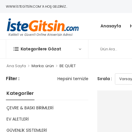
WWW.ISTEGITSIN.COM 'A HOŞ GELDINIZ..
Anasayfa
Kategorilere Gözat
>
>
Ana Sayfa
Marka: ürün
BE QUİET
Filter :
Hepsini temizle
Sırala :
Kategoriler
ÇEVRE & BASKI BİRİMLERİ
EV ALETLERİ
GÜVENLİK SİSTEMLERİ