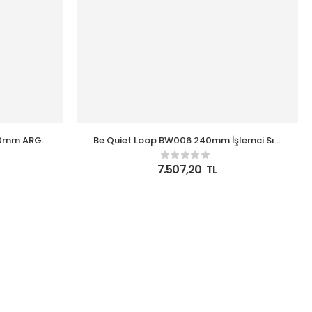
Be Quiet Loop BW006 240mm İşlemci Sıvı
ğutucu
Soğutucu
7.507,20
TL