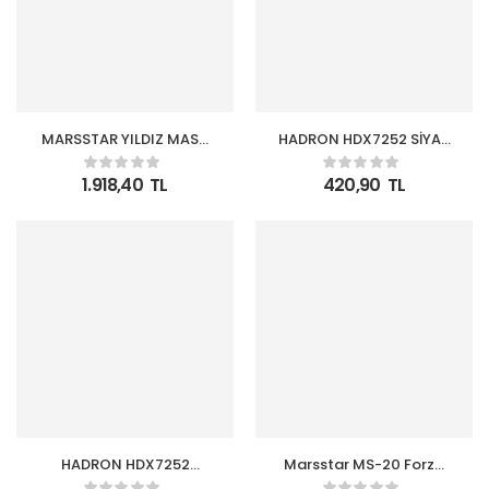
MARSSTAR YILDIZ MASA
HADRON HDX7252 SİYAH
ÜSTÜ VANTİLATÖR MS-
VANTİLATÖR USB
16
METAL18CM
1.918,40
TL
420,90
TL
HADRON HDX7252
Marsstar MS-20 Forza
BEYAZ VANTİLATÖR USB
Sanayi Tipi Ayaklı