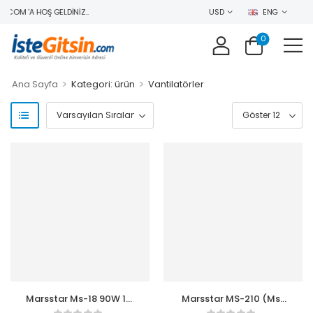
COM 'A HOŞ GELDINIZ..
USD
ENG
0
>
>
Ana Sayfa
Kategori: ürün
Vantilatörler
Marsstar Ms-18 90W 18″
Marsstar MS-210 (Ms-
Hem Masa Üstü Hem
400) 2000 W Uzaktan