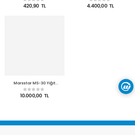
METAL18CM
Vantilatör
420,90
TL
4.400,00
TL
Marsstar MS-30 Yiğit
Sanayi Tipi Ayaklı
Vantilatör
10.000,00
TL