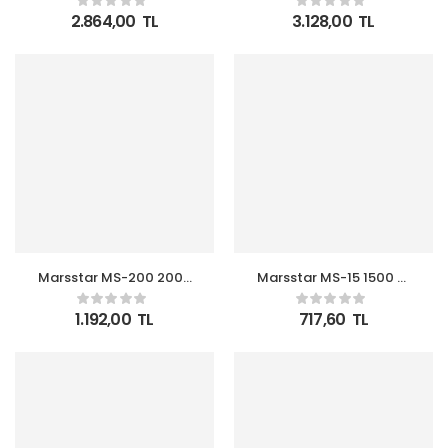
Ayaklı 3 Kanatlı
Kumandalı Duvar Tipi
2.864,00
TL
3.128,00
TL
Vantilatör (Duvar-Yer
Fanlı Isıtıcı
Tipi Ayaklı Kullanı)
Marsstar MS-200 2000
Marsstar MS-15 1500 W
W 2 İn1 Sıcak – Soğuk
Quartz Mini Isıtıcı
Turbo Fanlı Isıtıcı
1.192,00
TL
717,60
TL