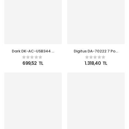
Dark DK-AC-USB344 4
Digitus DA-70222 7 Port
Port USB 3.0 USB Hub
USB Hub, USB 2.0, siyah-
Siyah
gümüş renk, güç
699,52
TL
1.318,40
TL
adaptörlü, plastik