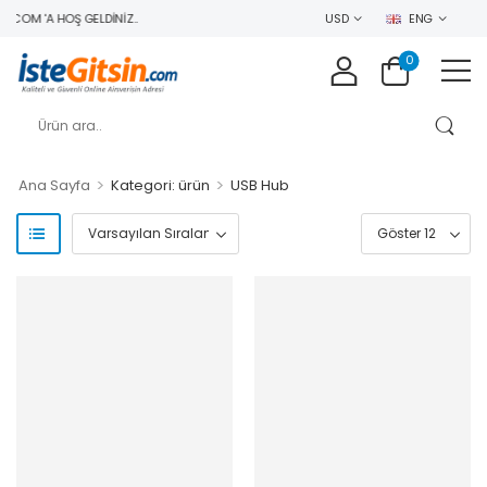
COM 'A HOŞ GELDINIZ..
USD
ENG
0
>
>
Ana Sayfa
Kategori: ürün
USB Hub