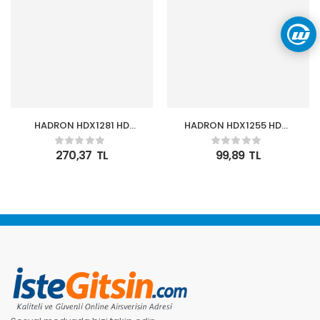
HADRON HDX1281 HD
HADRON HDX1255 HDMI
VIDEO CONVERTOR
(M) TO DVI (F)
HDMI (IN) TO AV (OUT)
ADAPTÖR 24+5 SİYAH
270,37
TL
99,89
TL
BEYAZ