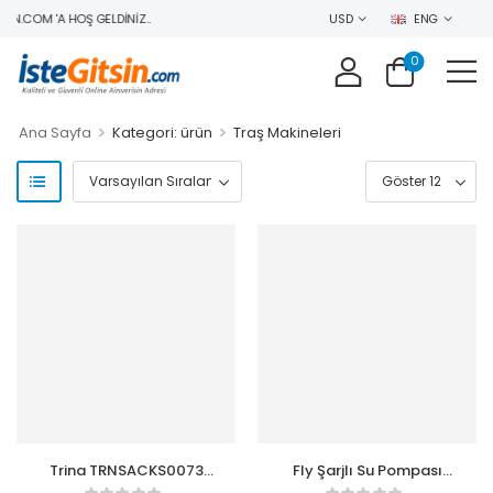
IN.COM 'A HOŞ GELDINIZ..
USD
ENG
0
>
>
Ana Sayfa
Kategori: ürün
Traş Makineleri
Trina TRNSACKS0073
Fly Şarjlı Su Pompası
Saç Kesme Makinesi
(Usb Şarj Grişi-Şarj