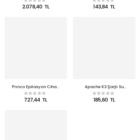
Lambası-Paslanmaz
2.078,40
TL
143,84
TL
Çelik)
Prınco Epilasyon Cihazı
Apache K3 Şarjlı Su
PR-810
Pompası (Usb Şarj
Grişi-Şarj Lambası-
727,44
TL
185,60
TL
Paslanmaz Çelik)