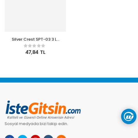
Silver Crest SPT-03 3 Lu
Renkli 26CM Uzun
Silikon Bambu Spatula
47,84
TL
Seti
Sosyal medyada bizi takip edin.