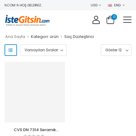
IN.COM 'A HOŞ GELDINIZ..
USD
ENG
0
>
>
Ana Sayfa
Kategori: ürün
Saç Düzleştirici
CVS DN 7314 Seramik
Kaplama Saç