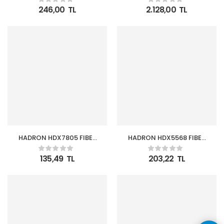
1.5M SİYAH
TYPE-C + HDMI 4K 30Hz
246,00
TL
2.128,00
TL
+ 4-USB3.0 + VGA +
AUDIO +
HADRON HDX7805 FIBER
HADRON HDX5568 FIBER
OPTICAL KABLO PVC
OPTICAL KABLO 10M
1.5M SİYAH
BEYAZ
135,49
TL
203,22
TL