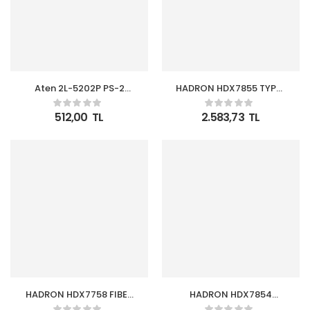
Aten 2L-5202P PS-2
HADRON HDX7855 TYPE-
Kvm Cable (1,8m)
C HDTV COMBO 2-
TYPE-C + 2-HDMI
512,00
TL
2.583,73
TL
HADRON HDX7758 FIBER
HADRON HDX7854
OPTICAL KABLO PVC
TYPE-C HDTV COMBO