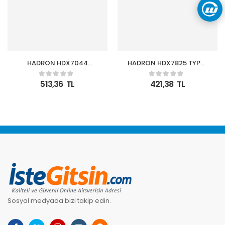
HADRON HDX7044
HADRON HDX7825 TYPE-
TYPE-C HUB 4-USB3.0 +
C + USB3.0 HUB 4-
DC SV GRİ
USB3.0 GRİ
513,36
TL
421,38
TL
Sosyal medyada bizi takip edin.