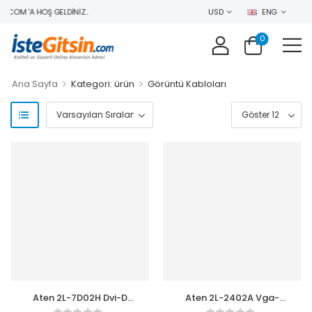
COM 'A HOŞ GELDINIZ..
USD
ENG
0
>
>
Ana Sayfa
Kategori: ürün
Görüntü Kabloları
Aten 2L-7D02H Dvi-D
Aten 2L-2402A Vga-
Kvm CableE (1,8 Metre)
Audio Cable (1,8 Metre)