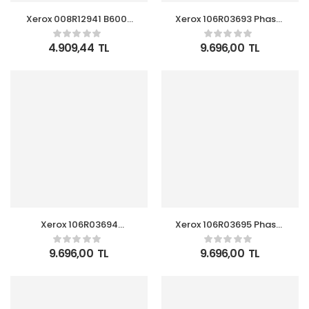
Xerox 008R12941 B600-
Xerox 106R03693 Phaser
B605-B610-B615 Finisher
6510-WC 6515 Ekstra
Zımba Paketi (3 x
Yüksek Kapasite Cyan
4.909,44
TL
9.696,00
TL
5,000)
Mavi Toner 4.300 Sayfa
Xerox 106R03694
Xerox 106R03695 Phaser
Phaser 6510-WC 6515
6510-WC 6515 Ekstra
Ekstra Yüksek Kapasite
Yüksek Kapasite Yellow
9.696,00
TL
9.696,00
TL
Magenta Kırmızı Toner
Sarı Toner 4.300 Sayfa
4.300 Sayfa