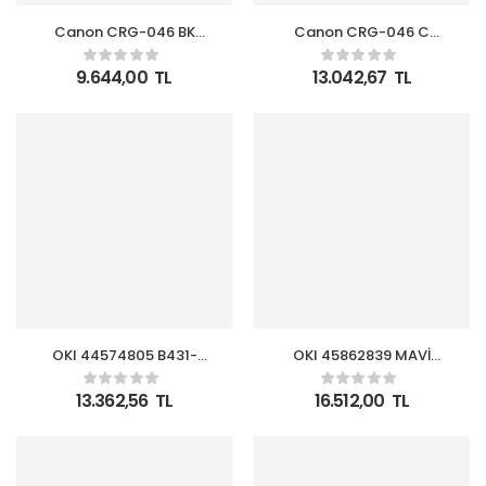
Canon CRG-046 BK
Canon CRG-046 C
Black Siyah Toner
Cyan Mavi Toner
MF653-732-734-735
MF653-732-734-735
9.644,00
TL
13.042,67
TL
OKI 44574805 B431-
OKI 45862839 MAVİ
461-471-491 7bin Sayfa
TONER – MC853 MC873
Toner 44574805
MC883 – 7300 SAYFA
13.362,56
TL
16.512,00
TL