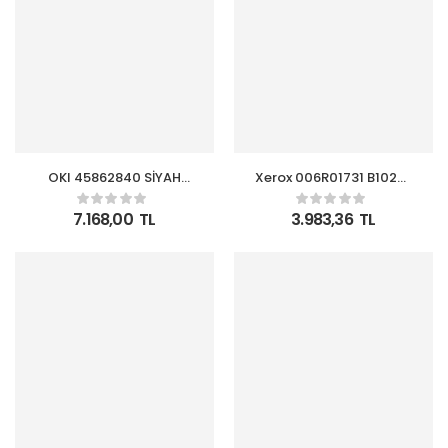
OKI 45862840 SİYAH
Xerox 006R01731 B1022-
TONER – MC853 MC873
B1025 Black Siyah Toner
MC883 – 7000 SAYFA
13.700 Sayfa
7.168,00
TL
3.983,36
TL