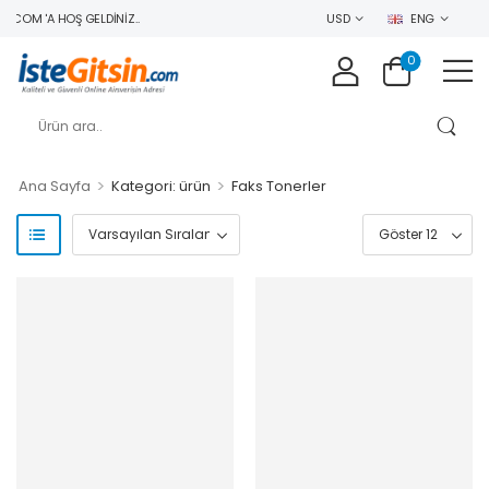
COM 'A HOŞ GELDINIZ..
USD
ENG
0
>
>
Ana Sayfa
Kategori: ürün
Faks Tonerler