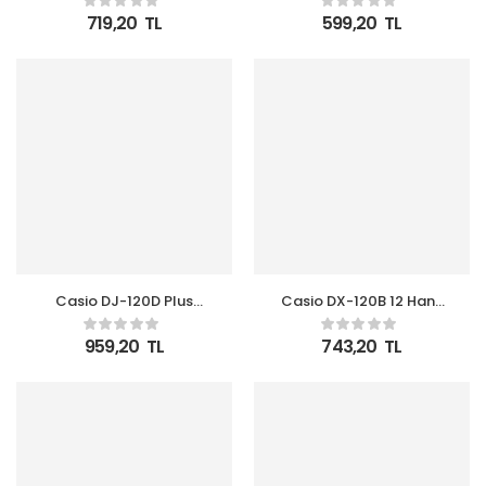
Makinesi
Makinesi
719,20
TL
599,20
TL
Casio DJ-120D Plus
Casio DX-120B 12 Hane
İşlem Kontrollü 12 Hane
Masa Üstü Hesap
Masa Üstü Hesap
Makinesi
959,20
TL
743,20
TL
Makinesi