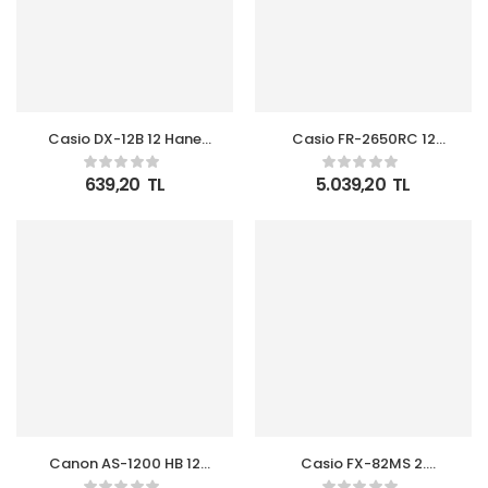
Casio DX-12B 12 Hane
Casio FR-2650RC 12
Masa Üstü Hesap
Hane Şeritli Hesap
Makinesi
Makinesi
639,20
TL
5.039,20
TL
Canon AS-1200 HB 12
Casio FX-82MS 2.
Hane Siyah Masa Üstü
Versiyon Bilimsel