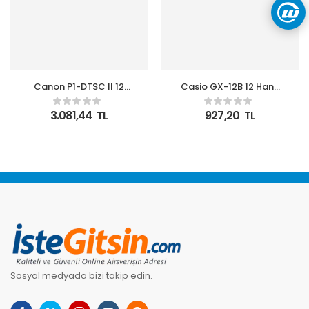
Canon P1-DTSC II 12
Casio GX-12B 12 Hane
Hane Şeritli Hesap
Masa Üstü Hesap
Makinesi
Makinesi
3.081,44
TL
927,20
TL
Sosyal medyada bizi takip edin.