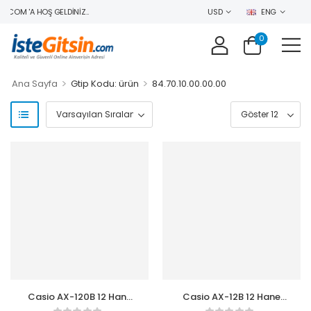
COM 'A HOŞ GELDINIZ..
USD
ENG
0
>
>
Ana Sayfa
Gtip Kodu: ürün
84.70.10.00.00.00
Casio AX-120B 12 Hane
Casio AX-12B 12 Hane
Masa Üstü Hesap
Masa Üstü Hesap