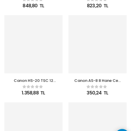
Hesap Makinesi
Fonksiyonlu Hesap
848,80
TL
823,20
TL
Makinesi
Canon HS-20 TSC 12
Canon AS-8 8 Hane Cep
Hane Metal Kasa Masa
Tipi Kapaklı Hesap
Üstü Hesap Makinesi
Makinesi
1.358,88
TL
350,24
TL