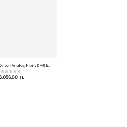
ijital-Analog Hibrit DMR El
izi Pmr Tekli Paket
6.056,00
TL