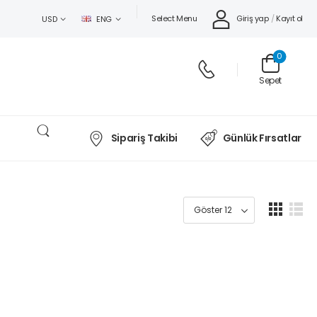
Select Menu
Giriş yap
/
Kayıt ol
USD
ENG
0
Sepet
Sipariş Takibi
Günlük Fırsatlar