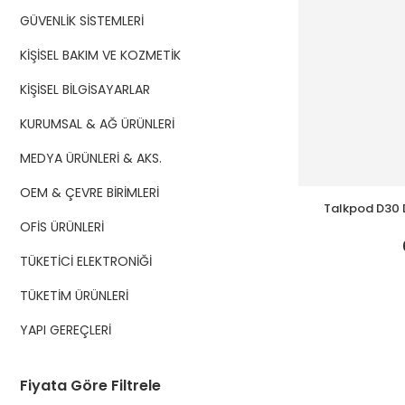
GÜVENLİK SİSTEMLERİ
KİŞİSEL BAKIM VE KOZMETİK
KİŞİSEL BİLGİSAYARLAR
KURUMSAL & AĞ ÜRÜNLERİ
MEDYA ÜRÜNLERİ & AKS.
OEM & ÇEVRE BİRİMLERİ
Talkpod D30 D
Tels
OFİS ÜRÜNLERİ
TÜKETİCİ ELEKTRONİĞİ
TÜKETİM ÜRÜNLERİ
YAPI GEREÇLERİ
Fiyata Göre Filtrele