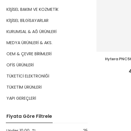
KİŞİSEL BAKIM VE KOZMETİK
KİŞİSEL BİLGİSAYARLAR
KURUMSAL & AĞ ÜRÜNLERİ
MEDYA ÜRÜNLERİ & AKS.
OEM & ÇEVRE BİRİMLERİ
Hytera PNC56
5G 2D Kar
OFİS ÜRÜNLERİ
TÜKETİCİ ELEKTRONİĞİ
TÜKETİM ÜRÜNLERİ
YAPI GEREÇLERİ
Fiyata Göre Filtrele
Under
10,00
TL
25