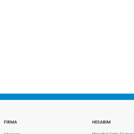
FIRMA
HESABIM
Mesafeli Satış Sözleş