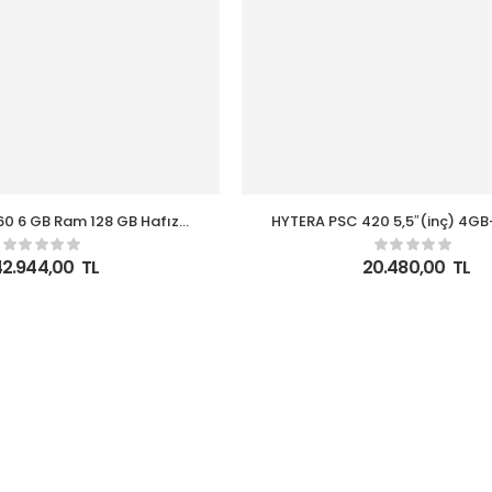
0 6 GB Ram 128 GB Hafıza
HYTERA PSC 420 5,5″(inç) 4GB
ekod And12 El Terminali
2D Okuyucu Wifi Android 11 El 
42.944,00
TL
20.480,00
TL