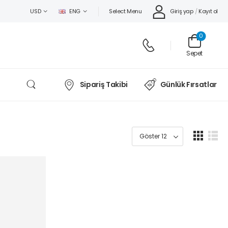
Select Menu
Giriş yap
/
Kayıt ol
USD
ENG
0
Sepet
Sipariş Takibi
Günlük Fırsatlar