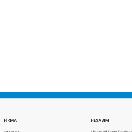
FIRMA
HESABIM
Mesafeli Satış Sözleş