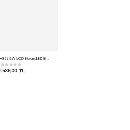
CD Ekran,LED El
ama Kurtarma-Güvenlik-
 El Telsizi (FM RADYO)
1.536,00
TL