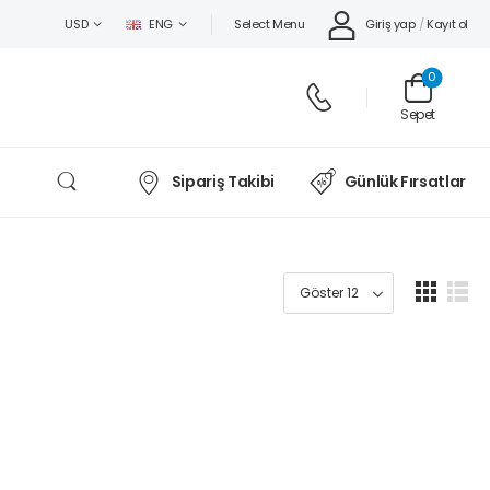
Select Menu
Giriş yap
/
Kayıt ol
USD
ENG
0
Sepet
Sipariş Takibi
Günlük Fırsatlar