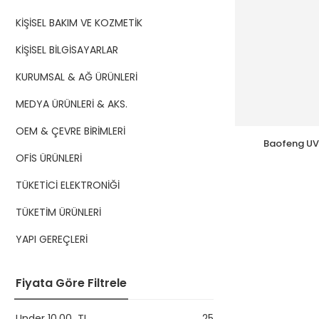
KİŞİSEL BAKIM VE KOZMETİK
KİŞİSEL BİLGİSAYARLAR
KURUMSAL & AĞ ÜRÜNLERİ
MEDYA ÜRÜNLERİ & AKS.
OEM & ÇEVRE BİRİMLERİ
Baofeng UV-82L 5W L
Feneri Ar
OFİS ÜRÜNLERİ
Haberleşme
TÜKETİCİ ELEKTRONİĞİ
TÜKETİM ÜRÜNLERİ
YAPI GEREÇLERİ
Fiyata Göre Filtrele
Under
10,00
TL
25