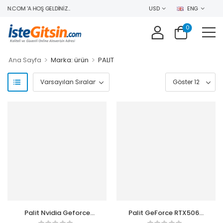
IN.COM 'A HOŞ GELDINIZ..
USD
ENG
0
>
>
Ana Sayfa
Marka: ürün
PALIT
Palit Nvidia Geforce
Palit GeForce RTX5060
RTX5080 Gamingpro
Dual 8GB 128Bit GDDR7