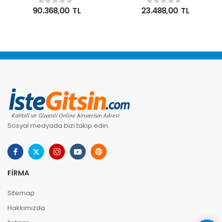
16GB 256BIT Gddr7
NE75060019P1-
90.368,00
TL
23.488,00
TL
Ekran Kartı
GB2063D Ekran Kartı
NE75080019T2-
GB2031A
Sosyal medyada bizi takip edin.
FIRMA
Sitemap
Hakkımızda