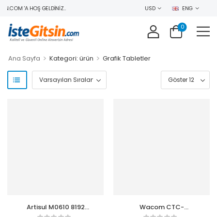
N.COM 'A HOŞ GELDINIZ..
USD
ENG
0
>
>
Ana Sayfa
Kategori: ürün
Grafik Tabletler
Artisul M0610 8192
Wacom CTC-
Kademe 8 Tuş A5+
6110WLW1B One Tablet