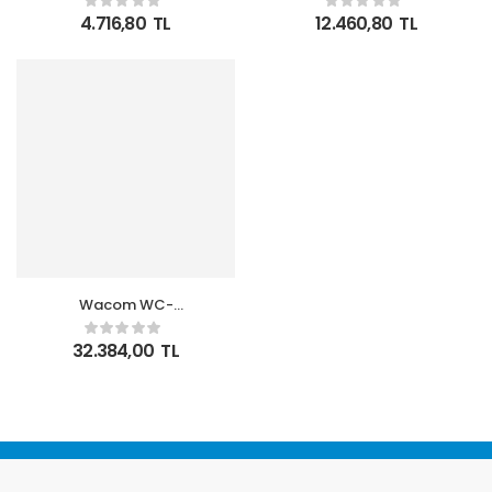
Siyah Grafik Tablet
Medium Grafik Tablet
4.716,80
TL
12.460,80
TL
UCM0610
Wacom WC-
DTC121W0B One 12
Grafik Tablet
32.384,00
TL