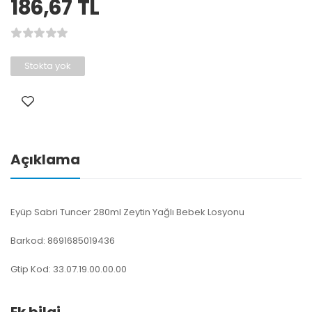
186,67
TL
Stokta yok
Açıklama
Eyüp Sabri Tuncer 280ml Zeytin Yağlı Bebek Losyonu
Barkod: 8691685019436
Gtip Kod: 33.07.19.00.00.00
Ek bilgi