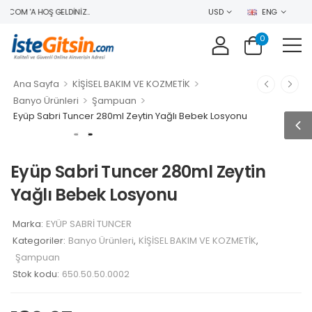
.COM 'A HOŞ GELDINIZ..
USD
ENG
0
>
>
Ana Sayfa
KİŞİSEL BAKIM VE KOZMETİK
>
>
Banyo Ürünleri
Şampuan
Eyüp Sabri Tuncer 280ml Zeytin Yağlı Bebek Losyonu
Eyüp Sabri Tuncer 280ml Zeytin
Yağlı Bebek Losyonu
Marka:
EYÜP SABRİ TUNCER
Kategoriler:
Banyo Ürünleri
,
KİŞİSEL BAKIM VE KOZMETİK
,
Şampuan
Stok kodu:
650.50.50.0002