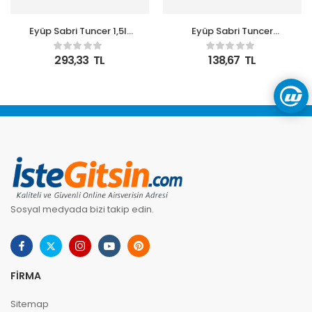
Eyüp Sabri Tuncer 1,5lt
Eyüp Sabri Tuncer
Çeşme Limonu Sıvı
500ml Köpük Japon
Sabun Doğal
Kiraz Sabun Pet Şişe
293,33
TL
138,67
TL
Zeytinyağlı
Sosyal medyada bizi takip edin.
FIRMA
Sitemap