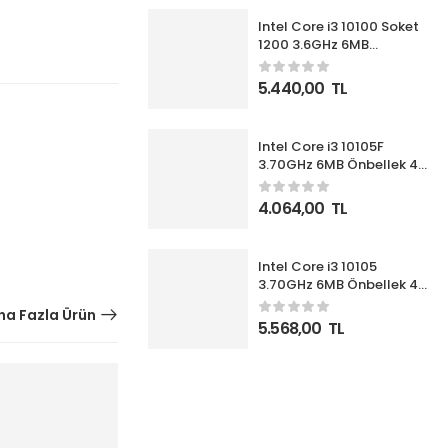
Intel Core i3 10100 Soket
1200 3.6GHz 6MB
Önbellek 4 Çekirdek 14nm
İşlemci Box UHD630 VGA
5.440,00
TL
(Fanlı)
Intel Core i3 10105F
3.70GHz 6MB Önbellek 4
Çekirdek 1200 14nm Box
İşlemci NOVGA (Fanlı)
4.064,00
TL
Intel Core i3 10105
3.70GHz 6MB Önbellek 4
Çekirdek 1200 14nm Box
a Fazla Ürün
İşlemci (Fanlı)
5.568,00
TL