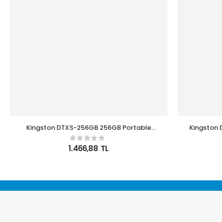
Kingston DTXS-256GB 256GB Portable
Kingston 
USB 3.2 Gen1 DataTraveler ExodiaS
DataTravel
(Black-Orange) Flash Bellek
1.466,88
TL