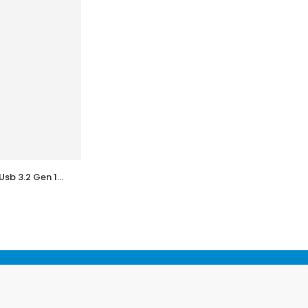
Usb 3.2 Gen 1
Kioxia 64GB U202 Beyaz Usb 2.0 Flash
Bellek
L
460,80
TL