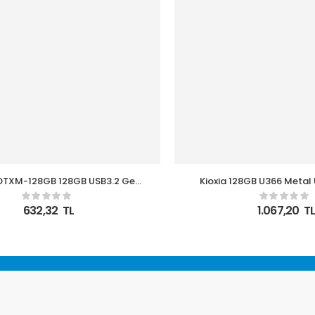
DTXM-128GB 128GB USB3.2 Gen1
Kioxia 128GB U366 Metal 
er Exodia M (Black + Red) Flash
Flash Bellek
Bellek
632,32
TL
1.067,20
T