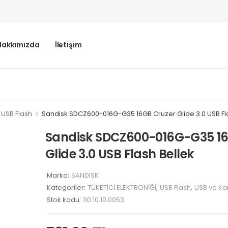
Hakkımızda
İletişim
>
USB Flash
Sandisk SDCZ600-016G-G35 16GB Cruzer Glide 3.0 USB Fl
Sandisk SDCZ600-016G-G35 16
Glide 3.0 USB Flash Bellek
Marka:
SANDISK
Kategoriler:
TÜKETİCİ ELEKTRONİĞİ
,
USB Flash
,
USB ve Kar
Stok kodu:
110.10.10.0053