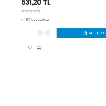
531,20
TL
187 adet stokta
SEPETE EK