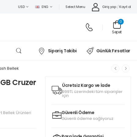
Select Menu
Giriş yap
/
Kayıt ol
USD
ENG
0
Sepet
Sipariş Takibi
Günlük Fırsatlar
ash Bellek
GB Cruzer
Ücretsiz Kargo ve İade
999TL üzerindeki tüm siparişler
için
Güvenli Ödeme
t Bellek Ürünleri
Güvenli ödeme sağlıyoruz
Para İade Garantisi