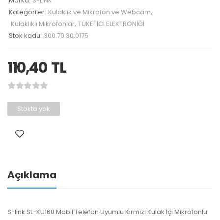
Marka:
S-LİNK
Kategoriler:
Kulaklık ve Mikrofon ve Webcam
,
Kulaklıklı Mikrofonlar
,
TÜKETİCİ ELEKTRONİĞİ
Stok kodu:
300.70.30.0175
110,40
TL
Stokta yok
Açıklama
S-link SL-KU160 Mobil Telefon Uyumlu Kırmızı Kulak İçi Mikrofonlu