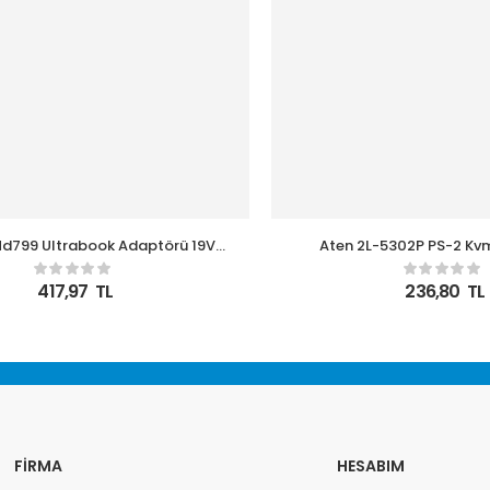
d799 Ultrabook Adaptörü 19V
Aten 2L-5302P PS-2 Kvm
2.37A 3.0-1.1 Asus
Metre)
417,97
TL
236,80
TL
FIRMA
HESABIM