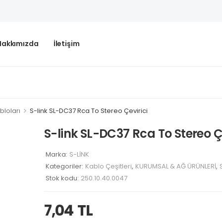
Hakkımızda
İletişim
>
bloları
S-link SL-DC37 Rca To Stereo Çevirici
S-link SL-DC37 Rca To Stereo Çe
Marka:
S-LİNK
Kategoriler:
Kablo Çeşitleri
,
KURUMSAL & AĞ ÜRÜNLERİ
,
Stok kodu:
250.10.40.0047
7,04
TL