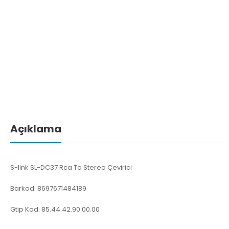
Açıklama
S-link SL-DC37 Rca To Stereo Çevirici
Barkod: 8697671484189
Gtip Kod: 85.44.42.90.00.00