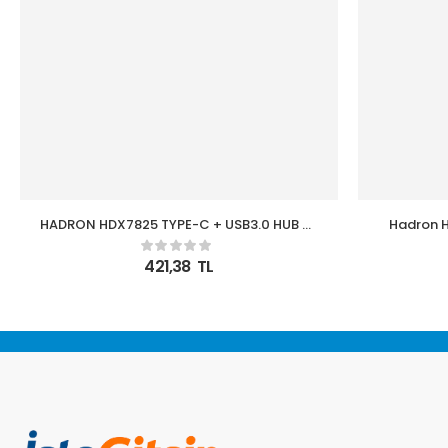
HADRON HDX7825 TYPE-C + USB3.0 HUB 4-
Hadron H
USB3.0 GRİ
421,38
TL