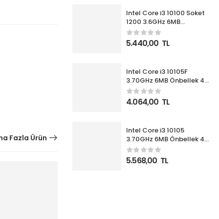
Intel Core i3 10100 Soket
1200 3.6GHz 6MB
Önbellek 4 Çekirdek 14nm
İşlemci Box UHD630 VGA
5.440,00
TL
(Fanlı)
Intel Core i3 10105F
3.70GHz 6MB Önbellek 4
Çekirdek 1200 14nm Box
İşlemci NOVGA (Fanlı)
4.064,00
TL
Intel Core i3 10105
a Fazla Ürün
3.70GHz 6MB Önbellek 4
Çekirdek 1200 14nm Box
İşlemci (Fanlı)
5.568,00
TL