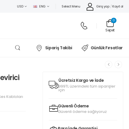
Select Menu
Giriş yap
/
Kayıt ol
USD
ENG
0
Sepet
Sipariş Takibi
Günlük Fırsatlar
virici
Ücretsiz Kargo ve İade
999TL üzerindeki tüm siparişler
için
Ses Kabloları
Güvenli Ödeme
Güvenli ödeme sağlıyoruz
Para İade Garantisi