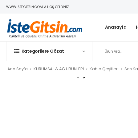
WWW.ISTEGITSIN.COM 'A HOŞ GELDINIZ..
Anasayfa
Kategorilere Gözat
>
>
>
Ana Sayfa
KURUMSAL & AĞ ÜRÜNLERİ
Kablo Çeşitleri
Ses Ka