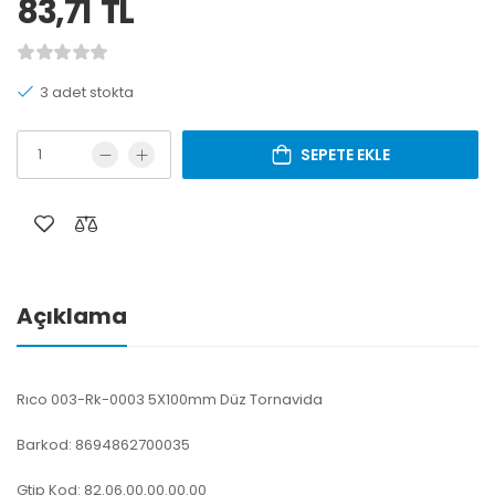
83,71
TL
3 adet stokta
SEPETE EKLE
Açıklama
Rıco 003-Rk-0003 5X100mm Düz Tornavida
Barkod: 8694862700035
Gtip Kod: 82.06.00.00.00.00