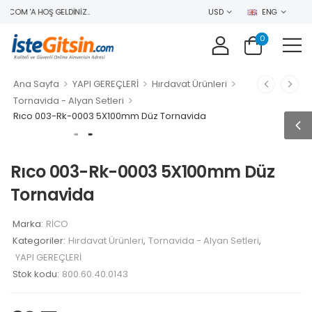
.COM 'A HOŞ GELDINIZ..
USD
ENG
0
>
>
>
Ana Sayfa
YAPI GEREÇLERİ
Hırdavat Ürünleri
>
Tornavida - Alyan Setleri
Rıco 003-Rk-0003 5X100mm Düz Tornavida
Rıco 003-Rk-0003 5X100mm Düz
Tornavida
Marka:
RİCO
Kategoriler:
Hırdavat Ürünleri
,
Tornavida - Alyan Setleri
,
YAPI GEREÇLERİ
Stok kodu:
800.60.40.0143