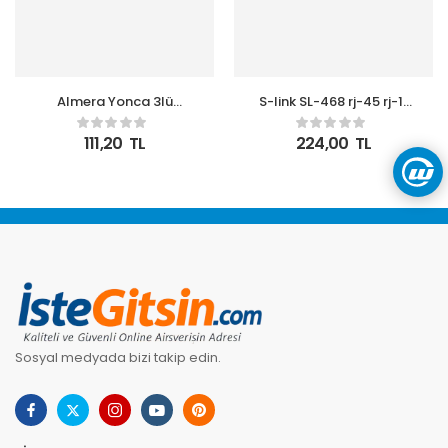
Almera Yonca 3lü
S-link SL-468 rj-45 rj-11
Beyazı Topraklı Fiş
Lüx Kablo Test Cihazı
111,20
TL
224,00
TL
Sosyal medyada bizi takip edin.