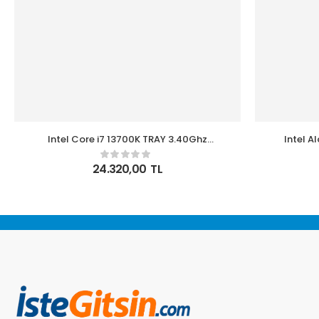
Intel Core i7 13700K TRAY 3.40Ghz
Intel A
30Mb125W LGA1700 (Grafik Kart VAR, Fan
3.6Ghz 17
YOK) Kutusuz İşlemci
24.320,00
TL