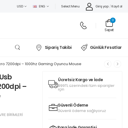
Select Menu
Giriş yap
/
Kayıt ol
USD
ENG
0
Sepet
Sipariş Takibi
Günlük Fırsatlar
ro 7200dpi – 1000hz Gaming Oyuncu Mouse
Usb
Ücretsiz Kargo ve İade
200dpi –
999TL üzerindeki tüm siparişler
için
e
Güvenli Ödeme
Güvenli ödeme sağlıyoruz
RE BİRİMLERİ
Para İade Garantisi