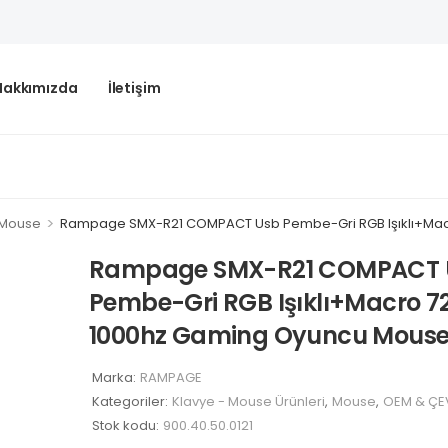
Hakkımızda
İletişim
>
Mouse
Rampage SMX-R21 COMPACT Usb Pembe-Gri RGB Işıklı+Mac
Rampage SMX-R21 COMPACT 
Pembe-Gri RGB Işıklı+Macro 7
1000hz Gaming Oyuncu Mous
Marka:
RAMPAGE
Kategoriler:
Klavye - Mouse Ürünleri
,
Mouse
,
OEM & ÇEV
Stok kodu:
900.40.50.0121