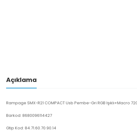
Açıklama
Rampage SMX-R21 COMPACT Usb Pembe-Gri RGB Işıklı+Macro 72
Barkod: 8680096114427
Gtip Kod: 84.71.60.70.90.14