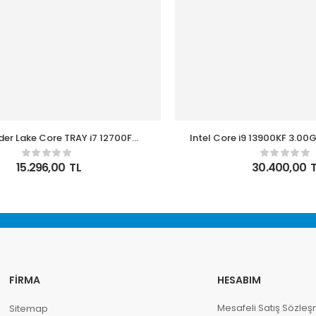
lder Lake Core TRAY i7 12700F
Intel Core i9 13900KF 3.00
00P 25Mb (65W) Novga Kutusuz
36MB Önbellek LGA1700
İşlemci
Kutulu Box İşle
15.296,00
TL
30.400,00
T
FIRMA
HESABIM
Mesafeli Satış Sözleş
Sitemap