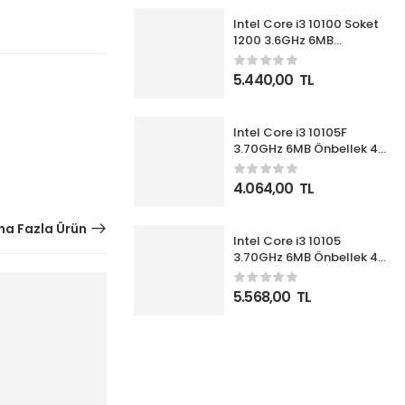
Intel Core i3 10100 Soket
1200 3.6GHz 6MB
Önbellek 4 Çekirdek 14nm
İşlemci Box UHD630 VGA
5.440,00
TL
(Fanlı)
Intel Core i3 10105F
3.70GHz 6MB Önbellek 4
Çekirdek 1200 14nm Box
İşlemci NOVGA (Fanlı)
4.064,00
TL
a Fazla Ürün
Intel Core i3 10105
3.70GHz 6MB Önbellek 4
Çekirdek 1200 14nm Box
İşlemci (Fanlı)
5.568,00
TL