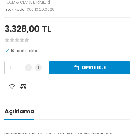
OEM & ÇEVRE BİRİMLERİ
Stok kodu:
300.10.20.0029
3.328,00
TL
10 adet stokta
SEPETE EKLE
Açıklama
Rampage KB-R97 X-TRACER Siyah RGB Aydınlatmalı Red