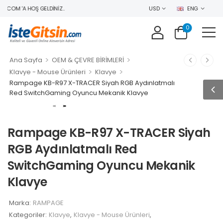
.COM 'A HOŞ GELDINIZ..
USD
ENG
0
>
>
Ana Sayfa
OEM & ÇEVRE BİRİMLERİ
>
>
Klavye - Mouse Ürünleri
Klavye
Rampage KB-R97 X-TRACER Siyah RGB Aydınlatmalı
Red SwitchGaming Oyuncu Mekanik Klavye
Rampage KB-R97 X-TRACER Siyah
RGB Aydınlatmalı Red
SwitchGaming Oyuncu Mekanik
Klavye
Marka:
RAMPAGE
Kategoriler:
Klavye
,
Klavye - Mouse Ürünleri
,