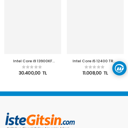
Intel Core i9 13900KF
Intel Core i5 12400 TRAY
3.00GHz 24 Çekirdek
2.5 GHz 4.4 GHz 18MB
36MB Önbellek LGA1700
LGA1700P Fansız
30.400,00
TL
11.008,00
TL
Soket 10nm Kutulu Box
Kutusuz 12.Nesil İşlemci
İşlemci