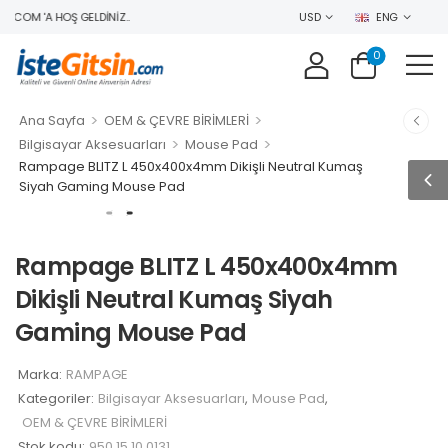
.COM 'A HOŞ GELDINIZ..
USD
ENG
0
>
>
Ana Sayfa
OEM & ÇEVRE BİRİMLERİ
>
>
Bilgisayar Aksesuarları
Mouse Pad
Rampage BLITZ L 450x400x4mm Dikişli Neutral Kumaş
Siyah Gaming Mouse Pad
Rampage BLITZ L 450x400x4mm
Dikişli Neutral Kumaş Siyah
Gaming Mouse Pad
Marka:
RAMPAGE
Kategoriler:
Bilgisayar Aksesuarları
,
Mouse Pad
,
OEM & ÇEVRE BİRİMLERİ
Stok kodu:
950.15.10.0131