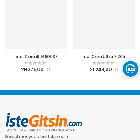
Intel Core i9 14900KF
Intel Core Ultra 7 265K
TRAY 3.2GHz 36MB
TRAY 5.50 Ghz 20
Önbellek 24 Çekirdek
Çekirdek 66MB 1851p
29.376,00
TL
21.248,00
TL
1700 10nm Kutusuz
3nm Kutusuz İşlemci
İşlemci
Sosyal medyada bizi takip edin.