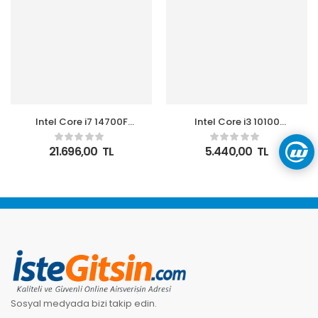
Intel Core i7 14700F
Intel Core i3 10100
TRAY 2.1GHz 20
Soket 1200 3.6GHz 6MB
Çekirdek 33MB L3
Önbellek 4 Çekirdek
21.696,00
TL
5.440,00
TL
Önbellek Soket 1700
14nm İşlemci Box
Kutusuz İşlemci
UHD630 VGA (Fanlı)
Sosyal medyada bizi takip edin.