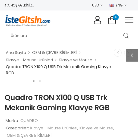
 'A HOŞ GELDINIZ..
USD
ENG
0
>
>
Ana Sayfa
OEM & ÇEVRE BİRİMLERİ
>
>
Klavye - Mouse Ürünleri
Klavye ve Mouse
Quadro TRON X100 Q USB Trk Mekanik Gaming Klavye
RGB
Quadro TRON X100 Q USB Trk
Mekanik Gaming Klavye RGB
Marka:
QUADRO
Kategoriler:
Klavye - Mouse Ürünleri
,
Klavye ve Mouse
,
OEM & ÇEVRE BİRİMLERİ