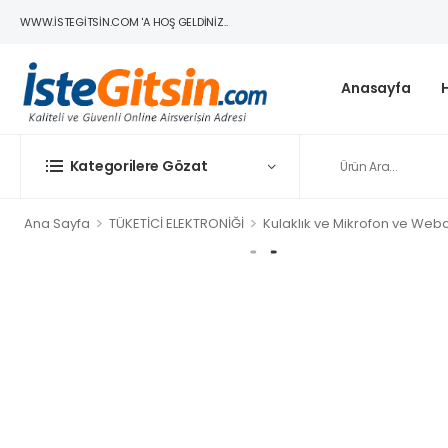
WWW.ISTEGITSIN.COM 'A HOŞ GELDINIZ..
Anasayfa
Kategorilere Gözat
>
>
Ana Sayfa
TÜKETİCİ ELEKTRONİĞİ
Kulaklık ve Mikrofon ve We