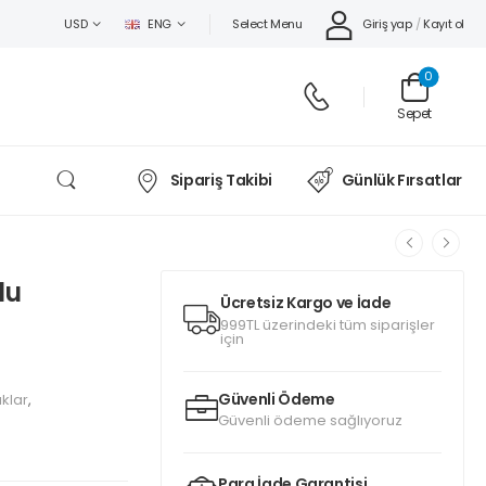
Select Menu
Giriş yap
/
Kayıt ol
USD
ENG
0
Sepet
Sipariş Takibi
Günlük Fırsatlar
lu
Ücretsiz Kargo ve İade
999TL üzerindeki tüm siparişler
için
Güvenli Ödeme
ıklar
,
Güvenli ödeme sağlıyoruz
Para İade Garantisi