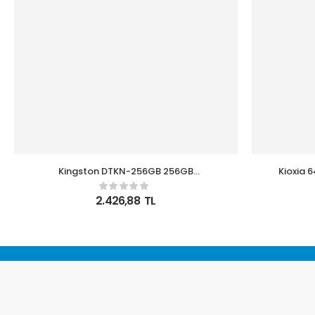
Kingston DTKN-256GB 256GB
Kioxia 
DataTraveler Kyson 200MB-s Metal USB
3.2 Gen 1 Flash Bellek
2.426,88
TL