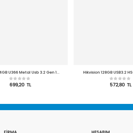
64GB U366 Metal Usb 3.2 Gen 1
Hikvision 128GB USB3.2 
Flash Bellek
128G Flash Bel
699,20
TL
572,80
TL
FIRMA
HESABIM