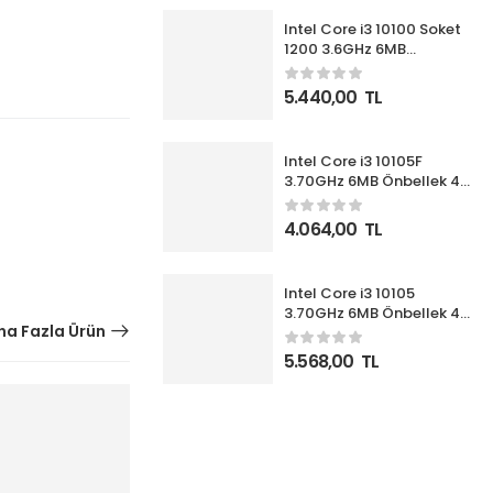
Intel Core i3 10100 Soket
1200 3.6GHz 6MB
Önbellek 4 Çekirdek 14nm
İşlemci Box UHD630 VGA
5.440,00
TL
(Fanlı)
Intel Core i3 10105F
3.70GHz 6MB Önbellek 4
Çekirdek 1200 14nm Box
İşlemci NOVGA (Fanlı)
4.064,00
TL
Intel Core i3 10105
3.70GHz 6MB Önbellek 4
a Fazla Ürün
Çekirdek 1200 14nm Box
İşlemci (Fanlı)
5.568,00
TL