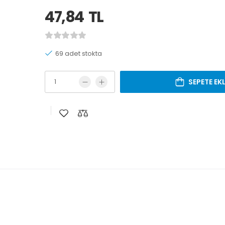
47,84
TL
69 adet stokta
SEPETE EK