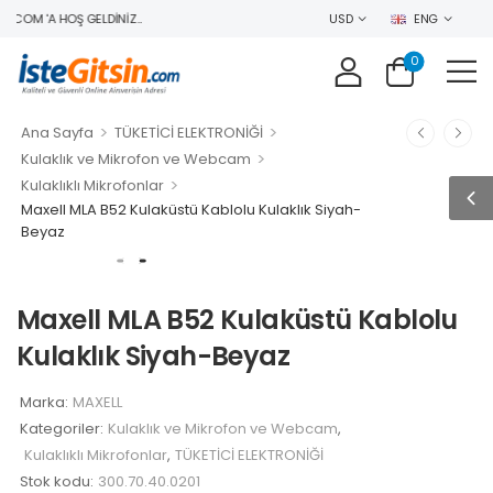
.COM 'A HOŞ GELDINIZ..
USD
ENG
0
>
>
Ana Sayfa
TÜKETİCİ ELEKTRONİĞİ
>
Kulaklık ve Mikrofon ve Webcam
>
Kulaklıklı Mikrofonlar
Maxell MLA B52 Kulaküstü Kablolu Kulaklık Siyah-
Beyaz
Maxell MLA B52 Kulaküstü Kablolu
Kulaklık Siyah-Beyaz
Marka:
MAXELL
Kategoriler:
Kulaklık ve Mikrofon ve Webcam
,
Kulaklıklı Mikrofonlar
,
TÜKETİCİ ELEKTRONİĞİ
Stok kodu:
300.70.40.0201