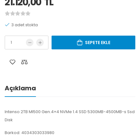
21.120,00
TL
3 adet stokta
SEPETE EKLE
Açıklama
Intenso 2TB MI500 Gen.4×4 NVMe 1.4 SSD 5300MB-4500MB-s Ssd
Disk
Barkod: 4034303033980