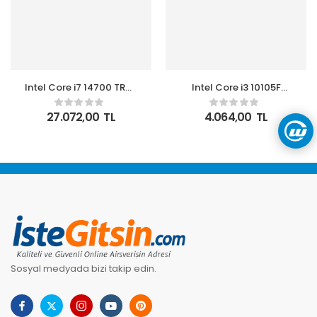
Intel Core i7 14700 TRAY
Intel Core i3 10105F
2.1GHz 20 Çekirdek
3.70GHz 6MB Önbellek
33MB Akıllı Önbellek
4 Çekirdek 1200 14nm
27.072,00
TL
4.064,00
TL
Soket 1700 Kutusuz
Box İşlemci NOVGA
İşlemci
(Fanlı)
Sosyal medyada bizi takip edin.