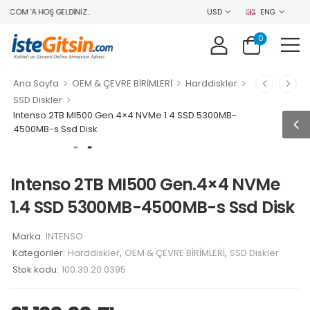
.COM 'A HOŞ GELDINIZ..
USD
ENG
0
>
>
>
Ana Sayfa
OEM & ÇEVRE BİRİMLERİ
Harddiskler
>
SSD Diskler
Intenso 2TB MI500 Gen.4×4 NVMe 1.4 SSD 5300MB-
4500MB-s Ssd Disk
Intenso 2TB MI500 Gen.4×4 NVMe
1.4 SSD 5300MB-4500MB-s Ssd Disk
Marka:
INTENSO
Kategoriler:
Harddiskler
,
OEM & ÇEVRE BİRİMLERİ
,
SSD Diskler
Stok kodu:
100.30.20.0395