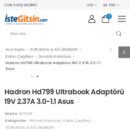
.COM 'A HOŞ GELDINIZ..
USD
ENG
0
>
>
Ana Sayfa
KURUMSAL & AĞ ÜRÜNLERİ
>
>
Kablo Çeşitleri
Görüntü Kabloları
Hadron Hd799 Ultrabook Adaptörü 19V 2.37A 3.0-1.1
Asus
Hadron Hd799 Ultrabook Adaptörü
19V 2.37A 3.0-1.1 Asus
Marka:
NODAR
Kategoriler:
Görüntü Kabloları
,
Kablo Çeşitleri
,
KURUMSAL & AĞ ÜRÜNLERİ