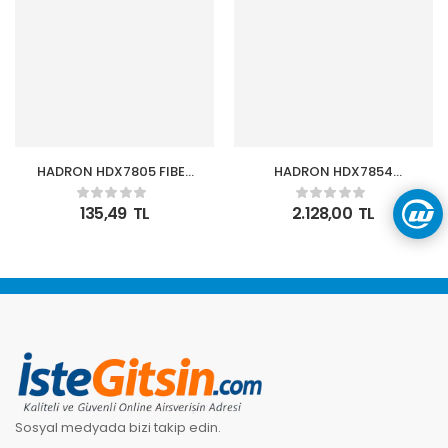
HADRON HDX7805 FIBER
HADRON HDX7854
OPTICAL KABLO PVC
TYPE-C HDTV COMBO
1.5M SİYAH
TYPE-C + HDMI 4K 30Hz
135,49
TL
2.128,00
TL
+ 4-USB3.0 + VGA +
AUDIO +
Sosyal medyada bizi takip edin.