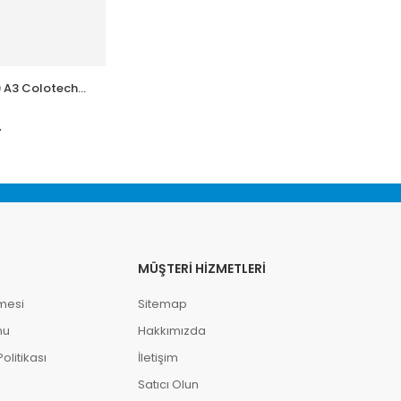
 A3 Colotech
Xerox 3R94641 – 3R98837 A4 Colotech
r-500 lü
Fotokopi Kağıdı 90gr-500 lü
L
492,80
TL
MÜŞTERI HIZMETLERI
mesi
Sitemap
mu
Hakkımızda
litikası
İletişim
Satıcı Olun