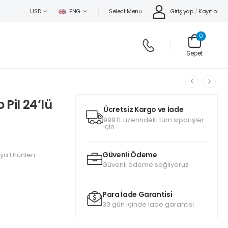
Select Menu
Giriş yap
/
Kayıt ol
USD
ENG
0
Sepet
Pil 24’lü
Ücretsiz Kargo ve İade
999TL üzerindeki tüm siparişler
için
Güvenli Ödeme
rya Ürünleri
Güvenli ödeme sağlıyoruz
Para İade Garantisi
30 gün içinde iade garantisi