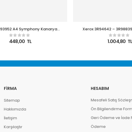
R93952 A4 Symphony Kanarya
Xerox 3R94642 – 3R98839
Sarısı 80gr
Fotokopi Kağıdı 90g
448,00
TL
1.004,80
T
FIRMA
HESABIM
Mesafeli Satış Sözleş
Sitemap
Ön Bilgilendirme For
Hakkımızda
Geri Ödeme ve İade Po
İletişim
Ödeme
Karşılaştır