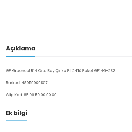
Açıklama
GP Greencel R14 Orta Boy Çinko Pil 24’lü Paket GP14G-2S2
Barkod: 4891199001017
Gtip Kod: 85.06.50.90.00.00
Ek bilgi