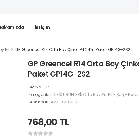
Hakkımızda
İletişim
>
y Pil
GP Greencel R14 Orta Boy Çinko Pil 24’lü Paket GP14G-2S2
GP Greencel R14 Orta Boy Çinko 
Paket GP14G-2S2
Marka:
GP
Kategoriler:
OFİS ÜRÜNLERİ
,
Orta Boy Pil
,
Pil - Şarj - Bata
Stok kodu:
420.10.30.0003
768,00
TL