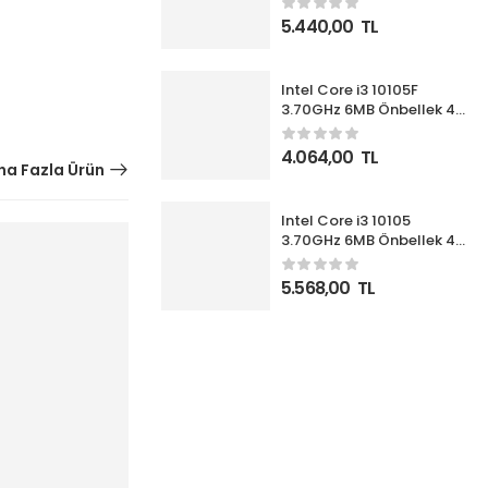
İşlemci Box UHD630 VGA
5.440,00
TL
(Fanlı)
Intel Core i3 10105F
3.70GHz 6MB Önbellek 4
Çekirdek 1200 14nm Box
İşlemci NOVGA (Fanlı)
4.064,00
TL
a Fazla Ürün
Intel Core i3 10105
3.70GHz 6MB Önbellek 4
Çekirdek 1200 14nm Box
İşlemci (Fanlı)
5.568,00
TL