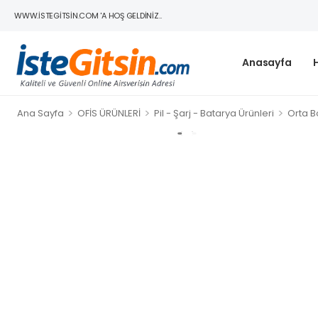
WWW.ISTEGITSIN.COM 'A HOŞ GELDINIZ..
Anasayfa
>
>
>
Ana Sayfa
OFİS ÜRÜNLERİ
Pil - Şarj - Batarya Ürünleri
Orta Bo