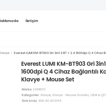
Hakkımızda
İletişim
>
Klavye
Everest LUMI KM-BT903 Gri 3in1 3 BT + 2.4 1600dpi Q 4 Cihaz 
Everest LUMI KM-BT903 Gri 3in1 
1600dpi Q 4 Cihaz Bağlantılı K
Klavye + Mouse Set
Marka:
EVEREST
Kategoriler:
Klavye
,
Klavye - Mouse Ürünleri
,
OEM & ÇEV
Stok kodu:
900.40.40.0144