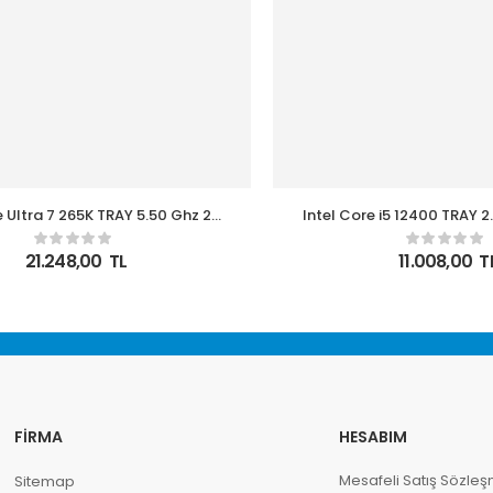
e Ultra 7 265K TRAY 5.50 Ghz 20
Intel Core i5 12400 TRAY 2
66MB 1851p 3nm Kutusuz İşlemci
18MB LGA1700P Fansız Kut
İşlemci
21.248,00
TL
11.008,00
T
FIRMA
HESABIM
Mesafeli Satış Sözleş
Sitemap