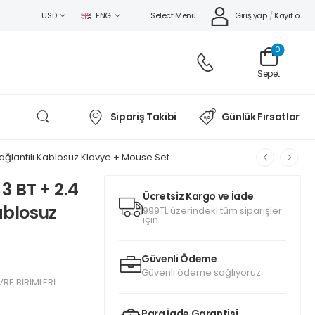
Select Menu
Giriş yap
/
Kayıt ol
USD
ENG
0
Sepet
Sipariş Takibi
Günlük Fırsatlar
Bağlantılı Kablosuz Klavye + Mouse Set
3 BT + 2.4
Ücretsiz Kargo ve İade
ablosuz
999TL üzerindeki tüm siparişler
için
Güvenli Ödeme
Güvenli ödeme sağlıyoruz
RE BİRİMLERİ
Para İade Garantisi