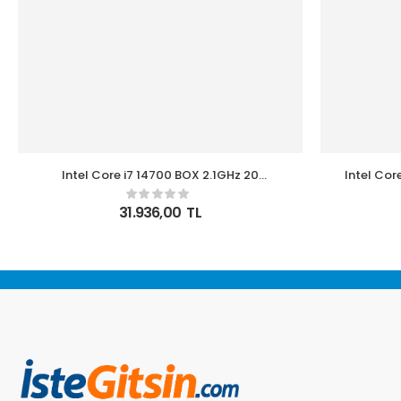
Intel Core i7 14700 BOX 2.1GHz 20
Intel Cor
Çekirdek 33MB Akıllı Önbellek Soket 1700
Çekirdek 
Kutulu Box İşlemci
31.936,00
TL