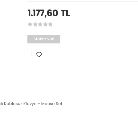
1.177,60
TL
Stokta yok
tılı Kablosuz Klavye + Mouse Set