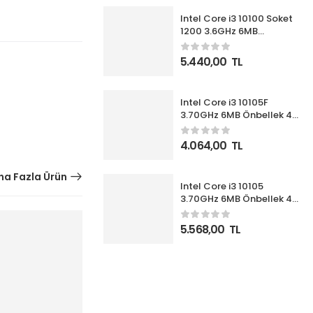
Intel Core i3 10100 Soket
1200 3.6GHz 6MB
Önbellek 4 Çekirdek 14nm
İşlemci Box UHD630 VGA
5.440,00
TL
(Fanlı)
Intel Core i3 10105F
3.70GHz 6MB Önbellek 4
Çekirdek 1200 14nm Box
İşlemci NOVGA (Fanlı)
4.064,00
TL
a Fazla Ürün
Intel Core i3 10105
3.70GHz 6MB Önbellek 4
Çekirdek 1200 14nm Box
İşlemci (Fanlı)
5.568,00
TL