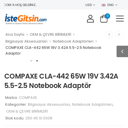
.COM 'A HOŞ GELDINIZ..
USD
ENG
0
>
>
Ana Sayfa
OEM & ÇEVRE BİRİMLERİ
>
>
Bilgisayar Aksesuarları
Notebook Adaptörleri
COMPAXE CLA-442 65W 19V 3.42A 5.5-2.5 Notebook
Adaptör
COMPAXE CLA-442 65W 19V 3.42A
5.5-2.5 Notebook Adaptör
Marka:
COMPAXE
Kategoriler:
Bilgisayar Aksesuarları
,
Notebook Adaptörleri
,
OEM & ÇEVRE BİRİMLERİ
Stok kodu:
250.45.10.0008