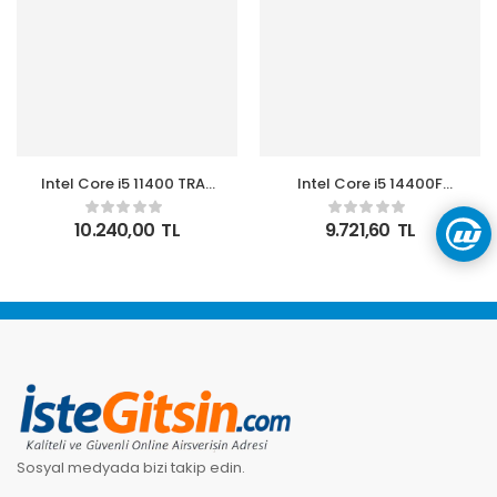
Intel Core i5 11400 TRAY
Intel Core i5 14400F
2.6GHz LGA1200 12MB
TRAY 2.50GHz (Max.
Cache Kutusuz Işlemci
4.70GHz) 20MB L3
10.240,00
TL
9.721,60
TL
Önbellek Soket 1700
Kutusuz İşlemci
Sosyal medyada bizi takip edin.