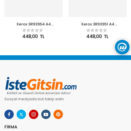
Xerox 3R93954 A4
Xerox 3R93951 A4
Symphony Kırmızı 80gr
Symphony Koyu Yesil
80gr
448,00
TL
448,00
TL
Sosyal medyada bizi takip edin.
FIRMA