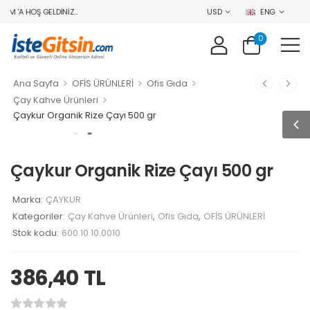
M 'A HOŞ GELDINIZ..
USD
ENG
0
>
>
>
Ana Sayfa
OFİS ÜRÜNLERİ
Ofis Gıda
>
Çay Kahve Ürünleri
Çaykur Organik Rize Çayı 500 gr
Çaykur Organik Rize Çayı 500 gr
Marka:
ÇAYKUR
Kategoriler:
Çay Kahve Ürünleri
,
Ofis Gıda
,
OFİS ÜRÜNLERİ
Stok kodu:
600.10.10.0010
386,40
TL