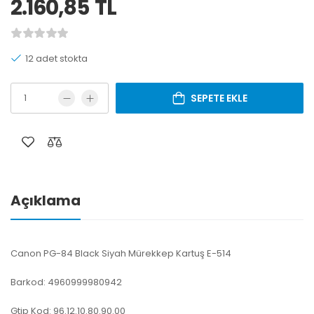
2.160,85
TL
12 adet stokta
SEPETE EKLE
Açıklama
Canon PG-84 Black Siyah Mürekkep Kartuş E-514
Barkod: 4960999980942
Gtip Kod: 96.12.10.80.90.00