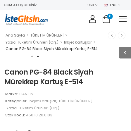
.COM 'A HOŞ GELDINIZ..
USD
ENG
0
>
>
Ana Sayfa
TÜKETİM ÜRÜNLERİ
>
>
Yazıcı Tüketim Ürünleri (Orj.)
Inkjet Kartuşlar
Canon PG-84 Black Siyah Mürekkep Kartuş E-514
Canon PG-84 Black Siyah
Mürekkep Kartuş E-514
Marka:
CANON
Kategoriler:
Inkjet Kartuşlar
,
TÜKETİM ÜRÜNLERİ
,
Yazıcı Tüketim Ürünleri (Orj.)
Stok kodu:
450.10.20.0103