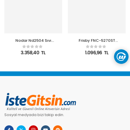
Nodar Nd2504 Sıvı
Frisby FNC-5270ST
Soğutma Fan 240 Argb
Notebook Soğutucu &
24Cm Beyaz
Stand
3.358,40
TL
1.096,96
TL
Sosyal medyada bizi takip edin.