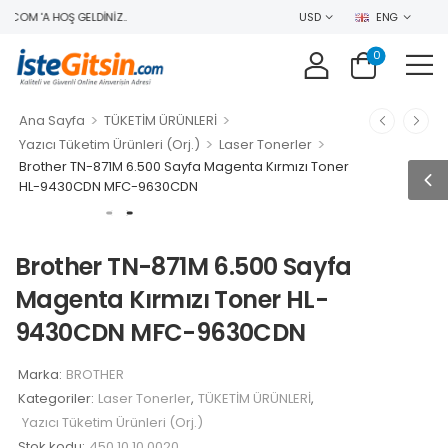
.COM 'A HOŞ GELDINIZ..
USD
ENG
0
>
>
Ana Sayfa
TÜKETİM ÜRÜNLERİ
>
>
Yazıcı Tüketim Ürünleri (Orj.)
Laser Tonerler
Brother TN-871M 6.500 Sayfa Magenta Kırmızı Toner
HL-9430CDN MFC-9630CDN
Brother TN-871M 6.500 Sayfa
Magenta Kırmızı Toner HL-
9430CDN MFC-9630CDN
Marka:
BROTHER
Kategoriler:
Laser Tonerler
,
TÜKETİM ÜRÜNLERİ
,
Yazıcı Tüketim Ürünleri (Orj.)
Stok kodu:
450.10.10.0020