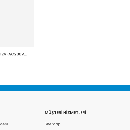
C12V-AC230V
S-Link Sl-2000W 2000W Dc12v-Ac230v
İnverter
7.392,00
TL
MÜŞTERI HIZMETLERI
mesi
Sitemap