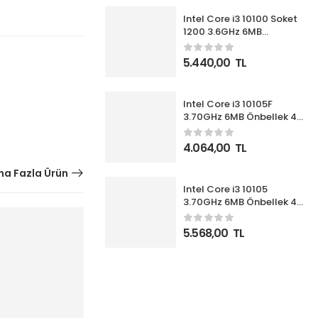
Intel Core i3 10100 Soket
1200 3.6GHz 6MB
Önbellek 4 Çekirdek 14nm
İşlemci Box UHD630 VGA
5.440,00
TL
(Fanlı)
Intel Core i3 10105F
3.70GHz 6MB Önbellek 4
Çekirdek 1200 14nm Box
İşlemci NOVGA (Fanlı)
4.064,00
TL
a Fazla Ürün
Intel Core i3 10105
3.70GHz 6MB Önbellek 4
Çekirdek 1200 14nm Box
İşlemci (Fanlı)
5.568,00
TL