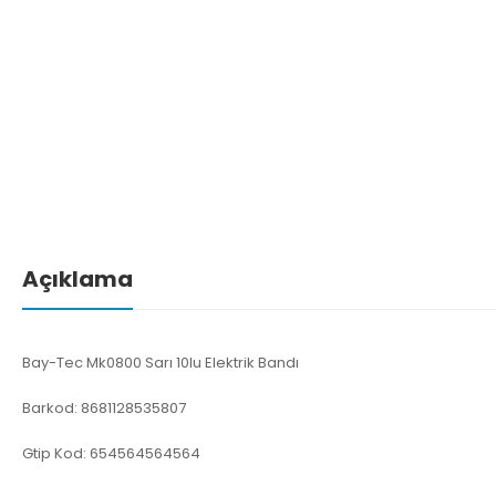
Açıklama
Bay-Tec Mk0800 Sarı 10lu Elektrik Bandı
Barkod: 8681128535807
Gtip Kod: 654564564564