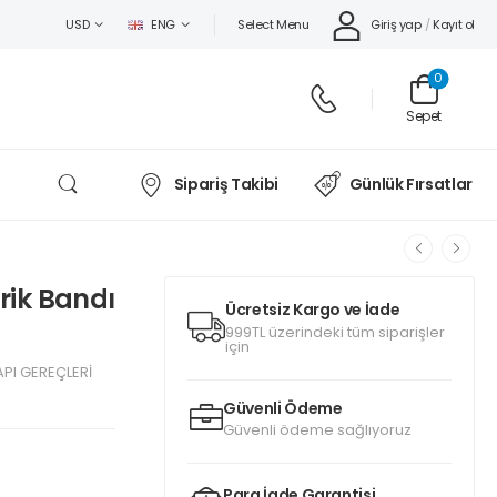
Select Menu
Giriş yap
/
Kayıt ol
USD
ENG
0
Sepet
Sipariş Takibi
Günlük Fırsatlar
rik Bandı
Ücretsiz Kargo ve İade
999TL üzerindeki tüm siparişler
için
API GEREÇLERİ
Güvenli Ödeme
Güvenli ödeme sağlıyoruz
Para İade Garantisi