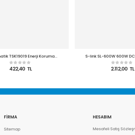
tik TSK19019 Enerji Koruma
S-link SL-600W 600W D
rge 1’li Beyaz Priz 1050 JOULE
İnverter
422,40
TL
2.112,00
TL
FIRMA
HESABIM
Mesafeli Satış Sözleş
Sitemap