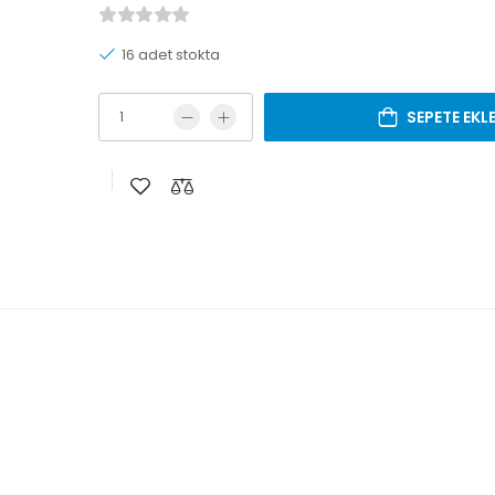
16 adet stokta
SEPETE EKL