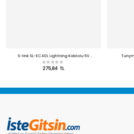
S-link SL-EC40L Lightning Kablolu 5V
Tunçma
2400MA Beyaz Ev Şarj Adaptörü
Powersu
275,84
TL