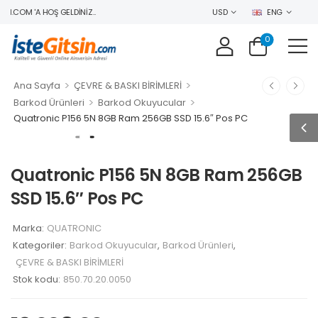
N.COM 'A HOŞ GELDINIZ..
USD
ENG
0
>
>
Ana Sayfa
ÇEVRE & BASKI BİRİMLERİ
>
>
Barkod Ürünleri
Barkod Okuyucular
Quatronic P156 5N 8GB Ram 256GB SSD 15.6″ Pos PC
Quatronic P156 5N 8GB Ram 256GB
SSD 15.6″ Pos PC
Marka:
QUATRONIC
Kategoriler:
Barkod Okuyucular
,
Barkod Ürünleri
,
ÇEVRE & BASKI BİRİMLERİ
Stok kodu:
850.70.20.0050