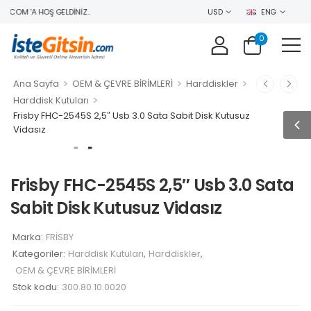
.COM 'A HOŞ GELDINIZ..
USD
ENG
0
>
>
>
Ana Sayfa
OEM & ÇEVRE BİRİMLERİ
Harddiskler
>
Harddisk Kutuları
Frisby FHC-2545S 2,5″ Usb 3.0 Sata Sabit Disk Kutusuz
Vidasız
Frisby FHC-2545S 2,5″ Usb 3.0 Sata
Sabit Disk Kutusuz Vidasız
Marka:
FRİSBY
Kategoriler:
Harddisk Kutuları
,
Harddiskler
,
OEM & ÇEVRE BİRİMLERİ
Stok kodu:
300.80.10.0020