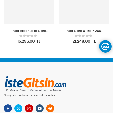
Intel Alder Lake Core
Intel Core Ultra 7 265K
TRAY i7 12700F 3.6Ghz
TRAY 5.50 Ghz 20
1700P 25Mb (65W)
Çekirdek 66MB 1851p
15.296,00
TL
21.248,00
TL
Novga Kutusuz İşlemci
3nm Kutusuz İşlemci
Sosyal medyada bizi takip edin.