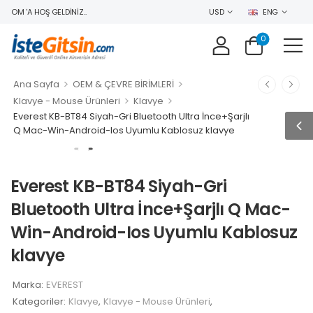
COM 'A HOŞ GELDINIZ..
USD
ENG
0
>
>
Ana Sayfa
OEM & ÇEVRE BİRİMLERİ
>
>
Klavye - Mouse Ürünleri
Klavye
Everest KB-BT84 Siyah-Gri Bluetooth Ultra İnce+Şarjlı
Q Mac-Win-Android-Ios Uyumlu Kablosuz klavye
Everest KB-BT84 Siyah-Gri
Bluetooth Ultra İnce+Şarjlı Q Mac-
Win-Android-Ios Uyumlu Kablosuz
klavye
Marka:
EVEREST
Kategoriler:
Klavye
,
Klavye - Mouse Ürünleri
,