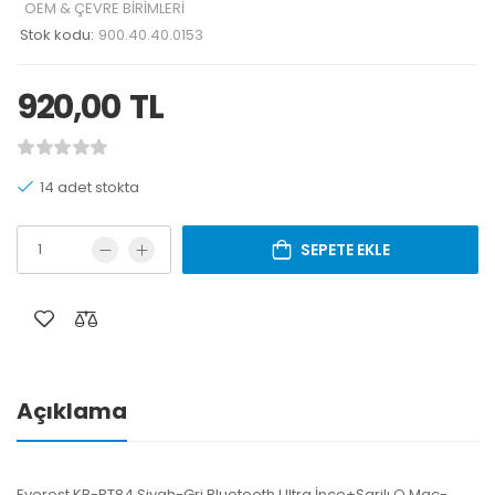
OEM & ÇEVRE BİRİMLERİ
Stok kodu:
900.40.40.0153
920,00
TL
14 adet stokta
SEPETE EKLE
Açıklama
Everest KB-BT84 Siyah-Gri Bluetooth Ultra İnce+Şarjlı Q Mac-