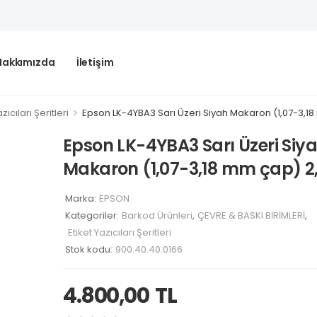
Hakkımızda
İletişim
>
zıcıları Şeritleri
Epson LK-4YBA3 Sarı Üzeri Siyah Makaron (1,07-3,1
Epson LK-4YBA3 Sarı Üzeri Siy
Makaron (1,07-3,18 mm çap) 2
Marka:
EPSON
Kategoriler:
Barkod Ürünleri
,
ÇEVRE & BASKI BİRİMLERİ
,
Etiket Yazıcıları Şeritleri
Stok kodu:
900.40.40.0166
4.800,00
TL