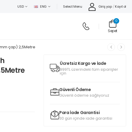
Select Menu
Giriş yap
/
Kayıt ol
USD
ENG
0
Sepet
8 mm çap) 2,5Metre
ah
Ücretsiz Kargo ve İade
,5Metre
999TL üzerindeki tüm siparişler
için
Güvenli Ödeme
Güvenli ödeme sağlıyoruz
Para İade Garantisi
30 gün içinde iade garantisi