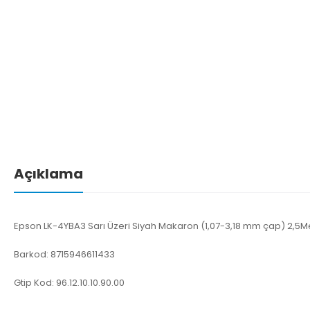
Açıklama
Epson LK-4YBA3 Sarı Üzeri Siyah Makaron (1,07-3,18 mm çap) 2,5M
Barkod: 8715946611433
Gtip Kod: 96.12.10.10.90.00