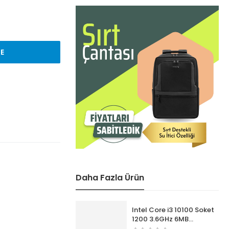
LE
Daha Fazla Ürün
Intel Core i3 10100 Soket
1200 3.6GHz 6MB
Önbellek 4 Çekirdek 14nm