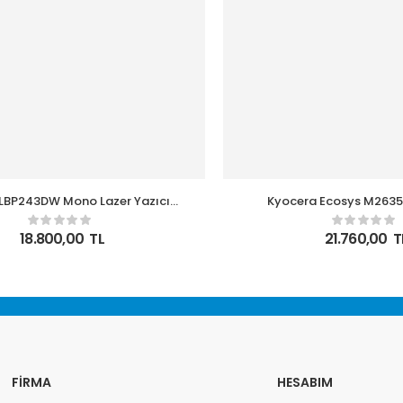
LBP243DW Mono Lazer Yazıcı
Kyocera Ecosys M2635
Dubleks WI-FI
Tarayıcı-Fotokopi Mono 
18.800,00
TL
21.760,00
T
FIRMA
HESABIM