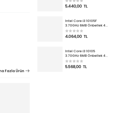
İşlemci Box UHD630 VGA
5.440,00
TL
(Fanlı)
Intel Core i3 10105F
3.70GHz 6MB Önbellek 4
Çekirdek 1200 14nm Box
İşlemci NOVGA (Fanlı)
4.064,00
TL
Intel Core i3 10105
3.70GHz 6MB Önbellek 4
Çekirdek 1200 14nm Box
İşlemci (Fanlı)
5.568,00
TL
a Fazla Ürün