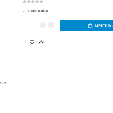
1 adet stokta
SEPETE EK
etre