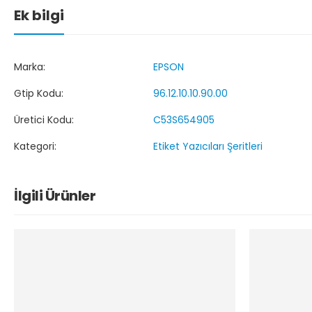
Ek bilgi
Marka:
EPSON
Gtip Kodu:
96.12.10.10.90.00
Üretici Kodu:
C53S654905
Kategori:
Etiket Yazıcıları Şeritleri
İlgili Ürünler