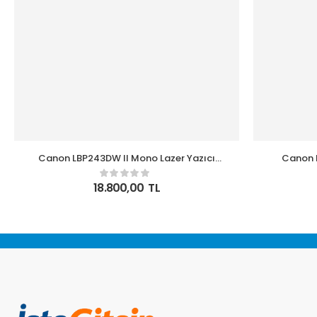
Canon LBP243DW II Mono Lazer Yazıcı
Canon 
Dubleks WI-FI
18.800,00
TL