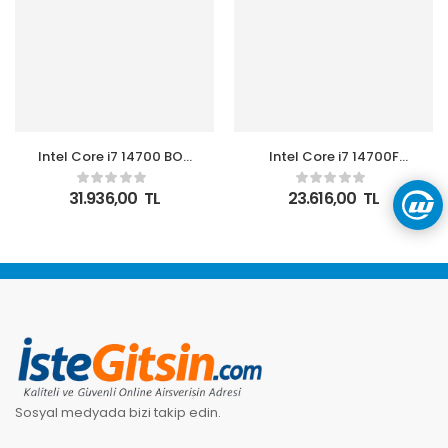
Intel Core i7 14700 BOX
Intel Core i7 14700F
2.1GHz 20 Çekirdek
2.1GHz 20 Çekirdek
33MB Akıllı Önbellek
33MB L3 Önbellek Soket
31.936,00
TL
23.616,00
TL
Soket 1700 Kutulu Box
1700 Kutulu Box İşlemci
İşlemci
Sosyal medyada bizi takip edin.