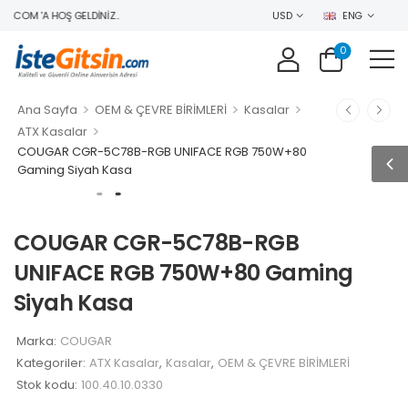
.COM 'A HOŞ GELDINIZ..
USD
ENG
0
>
>
>
Ana Sayfa
OEM & ÇEVRE BİRİMLERİ
Kasalar
>
ATX Kasalar
COUGAR CGR-5C78B-RGB UNIFACE RGB 750W+80
Gaming Siyah Kasa
COUGAR CGR-5C78B-RGB
UNIFACE RGB 750W+80 Gaming
Siyah Kasa
Marka:
COUGAR
Kategoriler:
ATX Kasalar
,
Kasalar
,
OEM & ÇEVRE BİRİMLERİ
Stok kodu:
100.40.10.0330