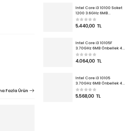
Intel Core i3 10100 Soket
1200 3.6GHz 6MB
Önbellek 4 Çekirdek 14nm
İşlemci Box UHD630 VGA
5.440,00
TL
(Fanlı)
Intel Core i3 10105F
3.70GHz 6MB Önbellek 4
Çekirdek 1200 14nm Box
İşlemci NOVGA (Fanlı)
4.064,00
TL
Intel Core i3 10105
3.70GHz 6MB Önbellek 4
Çekirdek 1200 14nm Box
a Fazla Ürün
İşlemci (Fanlı)
5.568,00
TL