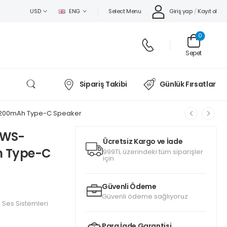
Select Menu
Giriş yap
/
Kayıt ol
USD
ENG
0
Sepet
Sipariş Takibi
Günlük Fırsatlar
 1200mAh Type-C Speaker
TWS-
Ücretsiz Kargo ve İade
h Type-C
999TL üzerindeki tüm siparişler
için
Güvenli Ödeme
Güvenli ödeme sağlıyoruz
Ses Sistemleri
Para İade Garantisi