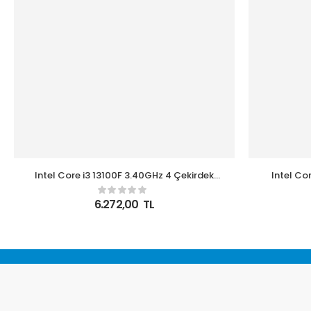
Intel Core i3 13100F 3.40GHz 4 Çekirdek
Intel Co
12MB Önbellek LGA1700 Soket 10nm
Önbellek
Kutulu Box İşlemci
6.272,00
TL