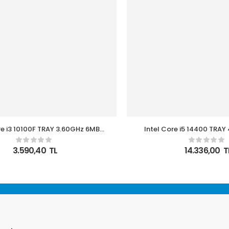
re i3 10100F TRAY 3.60GHz 6MB
Intel Core i5 14400 TRA
 4 Çekirdek 1200 14nm İşlemci
1700 Kutusuz, Fansız
NOVGA
3.590,40
TL
14.336,00
T