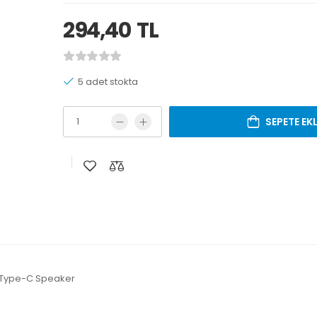
294,40
TL
5 adet stokta
SEPETE EK
h Type-C Speaker