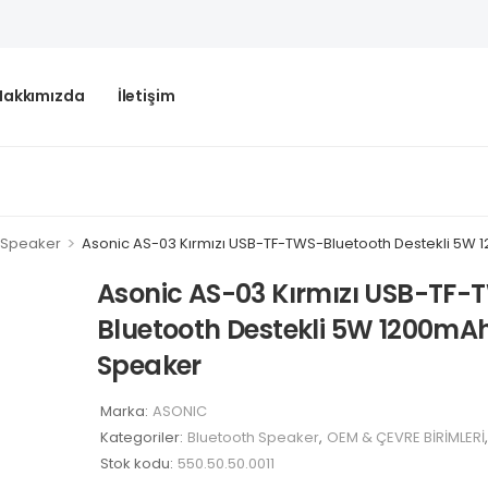
Hakkımızda
İletişim
>
 Speaker
Asonic AS-03 Kırmızı USB-TF-TWS-Bluetooth Destekli 5W
Asonic AS-03 Kırmızı USB-TF-
Bluetooth Destekli 5W 1200mA
Speaker
Marka:
ASONIC
Kategoriler:
Bluetooth Speaker
,
OEM & ÇEVRE BİRİMLERİ
,
Stok kodu:
550.50.50.0011