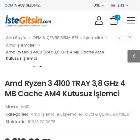
.COM 'A HOŞ GELDINIZ..
USD
ENG
0
>
>
>
Ana Sayfa
OEM & ÇEVRE BİRİMLERİ
İşlemciler
>
Amd İşlemciler
Amd Ryzen 3 4100 TRAY 3,8 GHz 4 MB Cache AM4
Kutusuz İşlemci
Amd Ryzen 3 4100 TRAY 3,8 GHz 4
MB Cache AM4 Kutusuz İşlemci
Marka:
AMD
Kategoriler:
Amd İşlemciler
,
İşlemciler
,
OEM & ÇEVRE BİRİMLERİ
Stok kodu:
100.10.20.0078