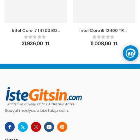
Intel Core i7 14700 BOX
Intel Core i5 12400 TRAY
2.1GHz 20 Çekirdek
2.5 GHz 4.4 GHz 18MB
33MB Akıllı Önbellek
LGA1700P Fansız
31.936,00
TL
11.008,00
TL
Soket 1700 Kutulu Box
Kutusuz 12.Nesil İşlemci
İşlemci
Sosyal medyada bizi takip edin.