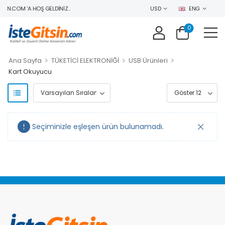
IN.COM 'A HOŞ GELDINIZ..
USD
ENG
0
>
>
>
Ana Sayfa
TÜKETİCİ ELEKTRONİĞİ
USB Ürünleri
Kart Okuyucu
Seçiminizle eşleşen ürün bulunamadı.