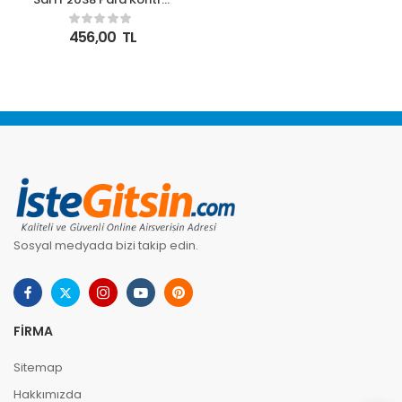
Cihazı (4 Güvenlikli
Sistem)(Mikro Yazı
456,00
TL
Kontroli İçin Yerleşik
Büyüteç)
Sosyal medyada bizi takip edin.
FIRMA
Sitemap
Hakkımızda