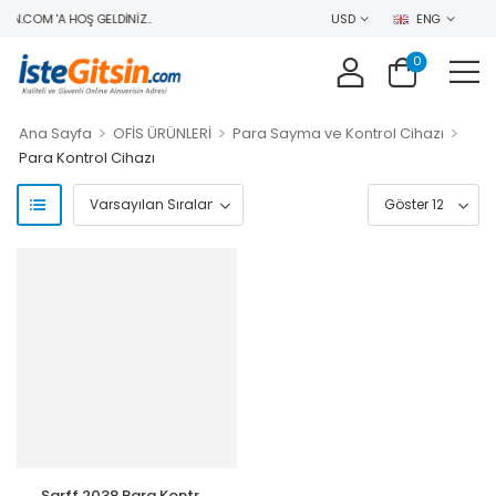
IN.COM 'A HOŞ GELDINIZ..
USD
ENG
0
>
>
>
Ana Sayfa
OFİS ÜRÜNLERİ
Para Sayma ve Kontrol Cihazı
Para Kontrol Cihazı
Sarff 2038 Para Kontrol