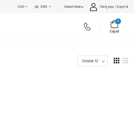
Select Menu
Giriş yap
/
Kayıt ol
USD
ENG
0
Sepet