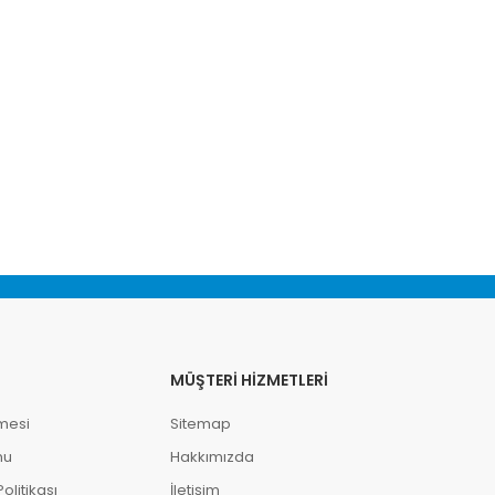
MÜŞTERI HIZMETLERI
mesi
Sitemap
mu
Hakkımızda
litikası
İletişim