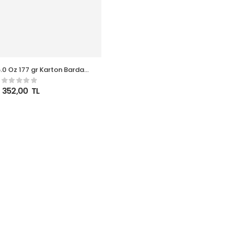
0 Oz 177 gr Karton Bardak
lide 1000 Adet
352,00
TL