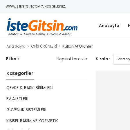
WWW.ISTEGITSIN.COM 'A HOŞ GELDINIZ..
Anasayfa
>
>
Ana Sayfa
OFİS ÜRÜNLERİ
Kullan At Ürünler
Filter :
Hepsini temizle
Sırala :
Kategoriler
ÇEVRE & BASKI BİRİMLERİ
EV ALETLERİ
GÜVENLİK SİSTEMLERİ
KİŞİSEL BAKIM VE KOZMETİK