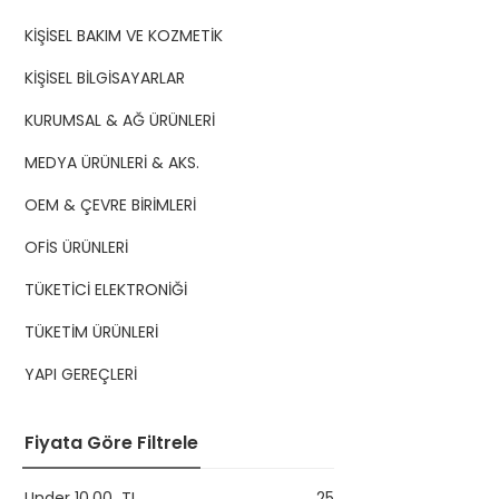
KİŞİSEL BAKIM VE KOZMETİK
KİŞİSEL BİLGİSAYARLAR
KURUMSAL & AĞ ÜRÜNLERİ
MEDYA ÜRÜNLERİ & AKS.
OEM & ÇEVRE BİRİMLERİ
OFİS ÜRÜNLERİ
TÜKETİCİ ELEKTRONİĞİ
TÜKETİM ÜRÜNLERİ
YAPI GEREÇLERİ
Fiyata Göre Filtrele
Under
10,00
TL
25