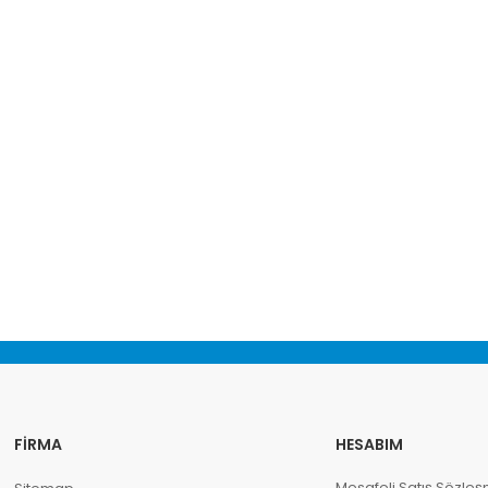
FIRMA
HESABIM
Mesafeli Satış Sözleş