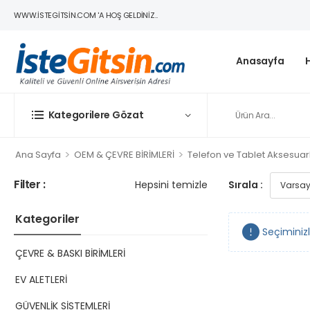
WWW.ISTEGITSIN.COM 'A HOŞ GELDINIZ..
Anasayfa
Kategorilere Gözat
>
>
Ana Sayfa
OEM & ÇEVRE BİRİMLERİ
Telefon ve Tablet Aksesuarl
Filter :
Hepsini temizle
Sırala :
Kategoriler
Seçiminiz
ÇEVRE & BASKI BİRİMLERİ
EV ALETLERİ
GÜVENLİK SİSTEMLERİ