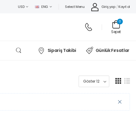
Select Menu
Giriş yap
/
Kayıt ol
USD
ENG
0
Sepet
Sipariş Takibi
Günlük Fırsatlar