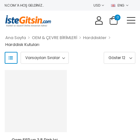
IN.COM 'A HOŞ GELDINIZ..
USD
ENG
0
>
>
>
Ana Sayfa
OEM & ÇEVRE BİRİMLERİ
Harddiskler
Harddisk Kutuları
Oem SSD ve 2.5 Disk Için