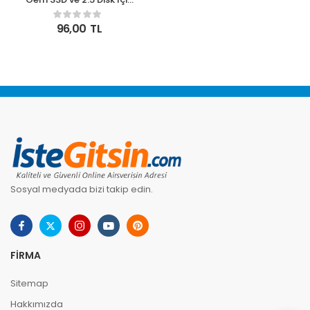
To 3.5 Inç Çevirici HDD
Kızak Yuvası
96,00
TL
Sosyal medyada bizi takip edin.
FIRMA
Sitemap
Hakkımızda