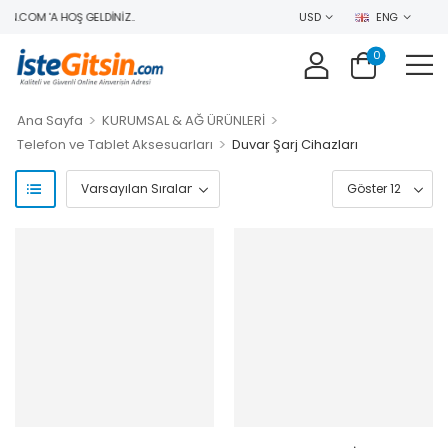
N.COM 'A HOŞ GELDINIZ..
USD
ENG
0
>
>
Ana Sayfa
KURUMSAL & AĞ ÜRÜNLERİ
>
Telefon ve Tablet Aksesuarları
Duvar Şarj Cihazları