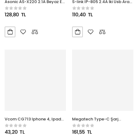
Asonic AS-X220 2.1A Beyaz Ev
S-link IP-805 2.4A İki Usb Araç
Şarj Adaptörü
Şarj Cihazı
128,80
TL
110,40
TL
Vcom CG713 Iphone 4, Ipad
Megatech Type-C Şarj
2,vga Adaptör
Çakmaklık
43,20
TL
161,55
TL